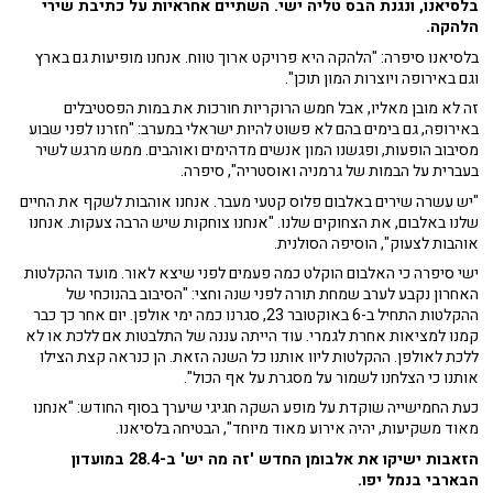
בלסיאנו, ונגנת הבס טליה ישי. השתיים אחראיות על כתיבת שירי
הלהקה.
בלסיאנו סיפרה: "הלהקה היא פרויקט ארוך טווח. אנחנו מופיעות גם בארץ
וגם באירופה ויוצרות המון תוכן".
זה לא מובן מאליו, אבל חמש הרוקריות חורכות את במות הפסטיבלים
באירופה, גם בימים בהם לא פשוט להיות ישראלי במערב: "חזרנו לפני שבוע
מסיבוב הופעות, ופגשנו המון אנשים מדהימים ואוהבים. ממש מרגש לשיר
בעברית על הבמות של גרמניה ואוסטריה", סיפרה.
"יש עשרה שירים באלבום פלוס קטעי מעבר. אנחנו אוהבות לשקף את החיים
שלנו באלבום, את הצחוקים שלנו. "אנחנו צוחקות שיש הרבה צעקות. אנחנו
אוהבות לצעוק", הוסיפה הסולנית.
ישי סיפרה כי האלבום הוקלט כמה פעמים לפני שיצא לאור. מועד ההקלטות
האחרון נקבע לערב שמחת תורה לפני שנה וחצי: "הסיבוב בהנוכחי של
ההקלטות התחיל ב-6 באוקטובר 23, סגרנו כמה ימי אולפן. יום אחר כך כבר
קמנו למציאות אחרת לגמרי. עוד הייתה עננה של התלבטות אם ללכת או לא
ללכת לאולפן. ההקלטות ליוו אותנו כל השנה הזאת. הן כנראה קצת הצילו
אותנו כי הצלחנו לשמור על מסגרת על אף הכול".
כעת החמישייה שוקדת על מופע השקה חגיגי שיערך בסוף החודש: "אנחנו
מאוד משקיעות, יהיה אירוע מאוד מיוחד", הבטיחה בלסיאנו.
הזאבות ישיקו את אלבומן החדש 'זה מה יש' ב-28.4 במועדון
הבארבי בנמל יפו.