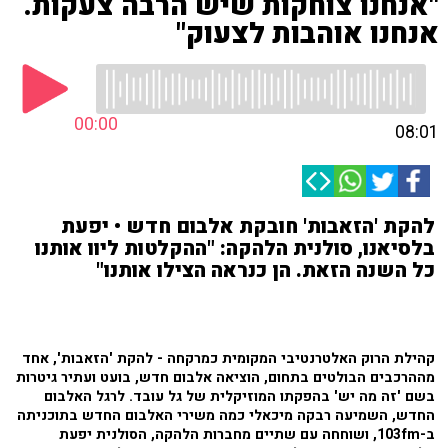
"אנחנו צוחקות שיש הרבה צעקות.
אנחנו אוהבות לצעוק"
00:00
08:01
להקת 'הזאבות' חובקת אלבום חדש • יפעת
בלסיאנו, סולנית הלהקה: "ההקלטות ליוו אותנו
כל השנה הזאת. הן כנראה הצילו אותנו"
קהילת הרוק האלטרנטיבי המקומית כמרקחה - להקת 'הזאבות', אחד
מההרכבים הבולטים בתחום, הוציאה אלבום חדש, בועט ועתיר גיטרות
בשם 'זה מה יש' בהפקתו המוזיקלית של גל עובד. לרגל האלבום
החדש, השמיעה רבקה מיכאלי כמה משירי האלבום החדש בתוכניתה
ב-103fm, ושוחחה עם שתיים מחברות הלהקה, הסולנית יפעת