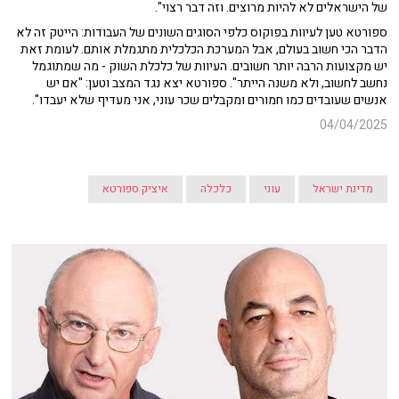
של הישראלים לא להיות מרוצים. וזה דבר רצוי".
ספורטא טען לעיוות בפוקוס כלפי הסוגים השונים של העבודות: הייטק זה לא
הדבר הכי חשוב בעולם, אבל המערכת הכלכלית מתגמלת אותם. לעומת זאת
יש מקצועות הרבה יותר חשובים. העיוות של כלכלת השוק - מה שמתוגמל
נחשב לחשוב, ולא משנה הייתר". ספורטא יצא נגד המצב וטען: "אם יש
אנשים שעובדים כמו חמורים ומקבלים שכר עוני, אני מעדיף שלא יעבדו".
04/04/2025
מדינת ישראל
עוני
כלכלה
איציק ספורטא