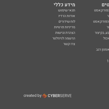
ים
מידע כללי
הפודקאסט
תנאי שימוש
ר
אודות הרדיו
 הפודקאסט
לוח שידורים
ר
מדיניות פרטיות
ע, בקיצור
הצהרת נגישות
כול
הרשמה לניוזלטר
צרו קשר
מנון רגב
created by
CYBER
SERVE