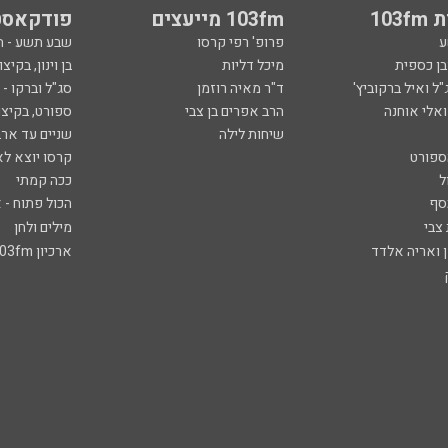
103
103fm מייעצים
פודקאסט
ע
פרופ' רפי קרסו
שבע תשע - 
ובן כספית
מיכל דליות
בן וינון, בקיצו
ל ואיל ברקוביץ'
ד"ר מאיה רוזמן
סג"ל וברקו -
ואלי אוחנה
הרב אפרים בן צבי
ספורט, בקיצו
שיחות לילה
שניים עד ארב
ספורט
קרסו יוצא לא
ל
ככה קמתי
סף
הכול פתוח - א
 צבי
מילים ולחן
ן ואריה אלדד
ארכיון 103fm