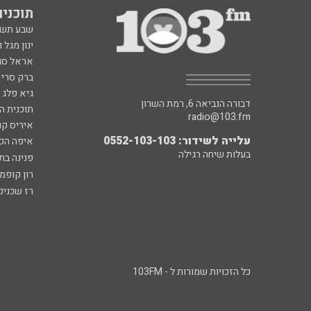
תוכניות fm
שבע תש
ינון מגל 
אראל סג"
ברק סרי 
גיא פלג
דבורה הנביאה 6, רמת השרון
תוכנית ה
radio@103.fm
איריס קו
עלייה לשידור: 0552-103-103
איפה הכ
בעלות שיחה רגילה
פנינה בת
רון קופמ
רז שכניק
כל הזכויות שמורות ל - 103FM