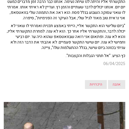
התקשרתי אליו והיתה לנו שיחה נעימה. אנחנו כבר הרבה זמן מדברים כמעט
יום יום. אנחנו יכולים לדבר שעתיים והזמן רץ. ועדיין לא ראיתי אותו. אמרתי
לו שאני עסוקה השבוע בגלל פסח. הוא ראה את התמונה שלי בוואטסאפ,
אני נראית טוב מאוד לגיל שלי, אבל העיקר זה הפנימיות", סיפרה.
"ביום שלישי הוא התקשר אליי, הייתי באמצע תכנית ואמרתי לו שאני לא
יכולה לדבר, והתקשרתי אליו אחר כך. הוא לא ענה. למחרת התקשרתי אליו,
והוא לא ענה. ופתאום אני רואה שבוואטסאפ שהוא היה ער. יום רביעי
וחמישי לא ענה. יום שישי התקשר פעמיים. לא אהבתי את הדבר הזה ולא
עניתי בכוונה ביום שישי, בגלל ההתעלמות שלו", ציינה.
כץ הציע: "אל תתני הגבלות והקצבות".
06/04/2025
אהבה
היכרויות