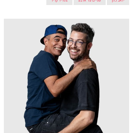
יואב כהן
שניים עד ארבע
צפריר קריר