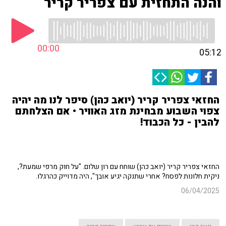
והנה התחזית עם צפריר קריר
00:00
05:12
החזאי צפריר קריר (יואב כהן) סיפר לנו מה יהיה
צפוי השבוע מבחינת מזג האוויר • אם הצלחתם
להבין - כל הכבוד!
החזאי צפריר קריר (יואב כהן) שוחח עם רון שלום. "על חוק מרפי שמעת?,
ניקית חלונות לפסח? אחרי שתנקה יגיע אובך", היה מדוייק כהרגלו.
06/04/2025