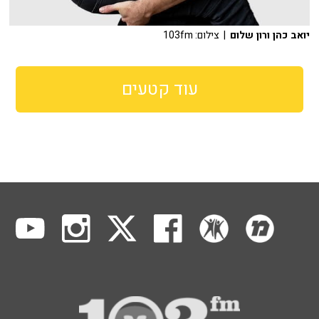
יואב כהן ורון שלום
| צילום: 103fm
עוד קטעים