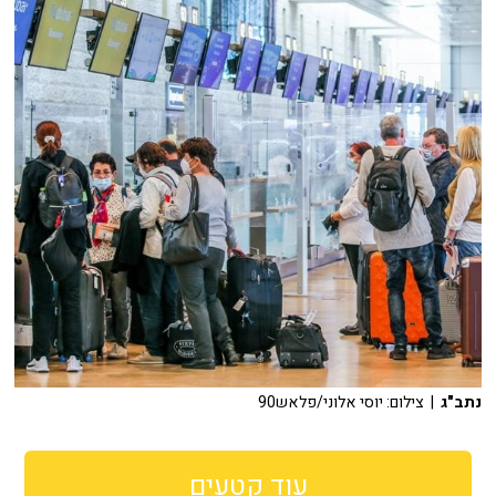
נתב"ג
| צילום: יוסי אלוני/פלאש90
עוד קטעים