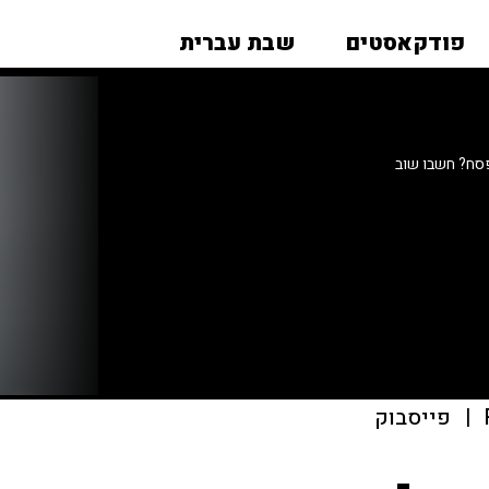
פודקאסטים
שבת עברית
סח? חשבו שוב
|
פייסבוק