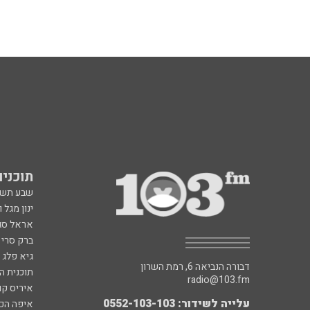
תוכניות fm
שבע תש
ינון מגל 
אראל סג"
ברק סרי 
גיא פלג
דבורה הנביאה 6, רמת השרון
תוכנית ה
radio@103.fm
איריס קו
עלייה לשידור: 0552-103-103
איפה הכ