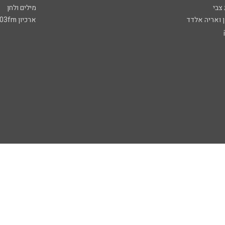
 צבי
מילים ולחן
ן ואריה אלדד
ארכיון 103fm