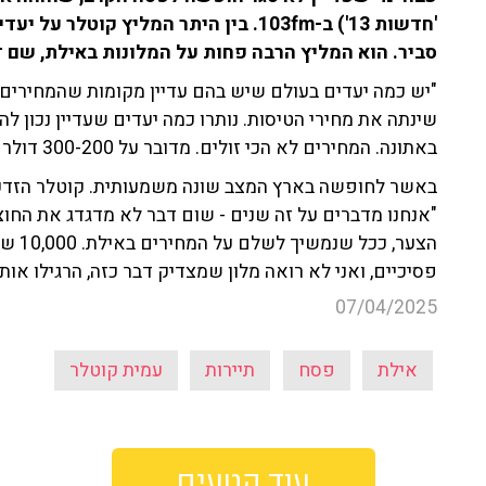
'חדשות 13') ב-103fm. בין היתר המליץ ק
סביר. הוא המליץ הרבה פחות על המלונות באילת, שם 
"יש כמה יעדים בעולם שיש בהם עדיין מקומות שהמחירים
שינתה את מחירי הטיסות. נותרו כמה יעדים שעדיין נכון 
באתונה. המחירים לא הכי זולים. מדובר על 300-200 דולר לפסח".
באשר לחופשה בארץ המצב שונה משמעותית. קוטלר הזד
"אנחנו מדברים על זה שנים - שום דבר לא מדגדג את החו
הצער,
פסיכיים, ואני לא רואה מלון שמצדיק דבר כזה, הרגילו אותנ
07/04/2025
אילת
פסח
תיירות
עמית קוטלר
עוד קטעים