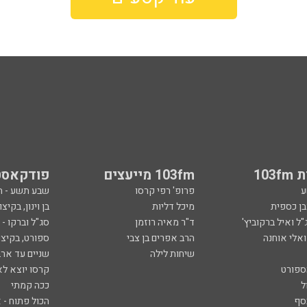
103
103fm מייעצים
פודקאסט
ע
פרופ' רפי קרסו
שבע תשע - 
ובן כספית
מיכל דליות
בן וינון, בקיצו
ל ואיל ברקוביץ'
ד"ר מאיה רוזמן
סג"ל וברקו -
ואלי אוחנה
הרב אפרים בן צבי
ספורט, בקיצו
שיחות לילה
שניים עד ארב
ספורט
קרסו יוצא לא
ל
ככה קמתי
סף
הכול פתוח - א