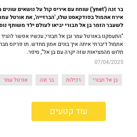
בר זגה ('ynet') שוחח עם איריס קול על נושאים ש
אירח אתמול בפודקאסט שלו, 'הברזייה', את אורטל עמר. 
לשעבר הזמר בן אל תבורי יביאו לעולם ילד משותף נוסף
"התעסקנו באורטל עמר ובן אל תבורי, עכשיו אפשר להגיד 
אתמול דיברתי איתה איך בונים אמון מחדש. תו פרינס מבח
תלוש מהמציאות שזה יקרה עם בן אל", סיפר.
07/04/2025
בן אל תבורי
רכילות
בר זגה
אורטל עמר
עוד קטעים