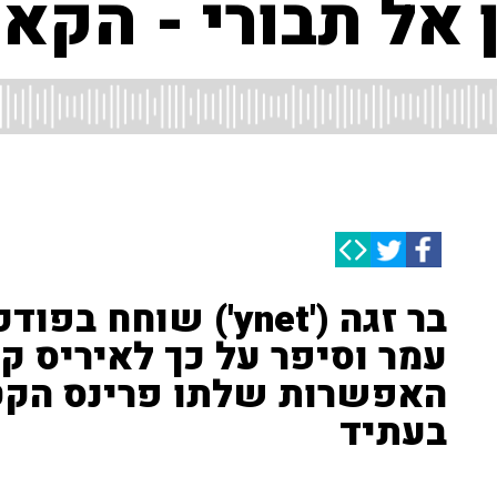
 אל תבורי - הקא
בר זגה ('ynet') שו
עמר וסיפר על כך לאיריס קו
האפשרות שלתו פרינס הקטן
בעתיד