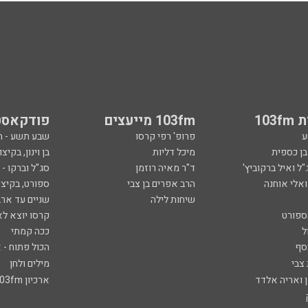
103
103fm מייעצים
פודקאסט
ע
פרופ' רפי קרסו
שבע תשע - 
ובן כספית
מיכל דליות
בן וינון, בקיצו
ל ואיל ברקוביץ'
ד"ר מאיה רוזמן
סג"ל וברקו -
ואלי אוחנה
הרב אפרים בן צבי
ספורט, בקיצו
שיחות לילה
שניים עד ארב
ספורט
קרסו יוצא לא
ל
ככה קמתי
סף
הכול פתוח - א
 צבי
מילים ולחן
ן ואריה אלדד
ארכיון 103fm