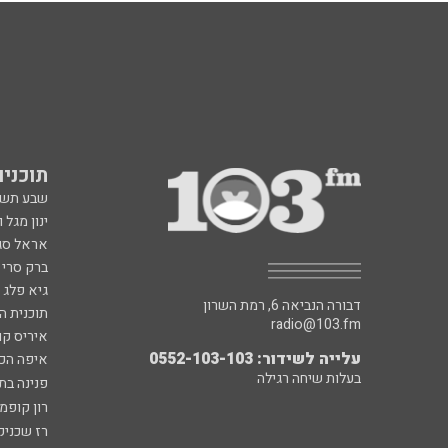
תוכניות fm
שבע תש
ינון מגל 
אראל סג"
ברק סרי 
גיא פלג
דבורה הנביאה 6, רמת השרון
תוכנית ה
radio@103.fm
איריס קו
עלייה לשידור: 0552-103-103
איפה הכ
בעלות שיחה רגילה
פנינה בת
רון קופמ
רז שכניק