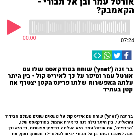
אורטל עמר ובן אל תבורי -
הקאמבק?
00:00
07:24
בר זגה ('ynet') שוחח בפודקאסט שלו עם
אורטל עמר וסיפר על כך לאיריס קול • בין היתר
עלתה האפשרות שלתו פרינס הקטן יצטרף אח
קטן בעתיד
בר זגה ('ynet') שוחח עם איריס קול על נושאים שונים מעולם הבידור
והראליטי. בין היתר גילה זגה כי אירח אתמול בפודקאסט שלו,
'הברזייה', את אורטל עמר. היא העלתה בריאיון אפשרות, כי היא ובן
זוגה לשעבר הזמר בן אל תבורי יביאו לעולם ילד משותף נוסף, אח