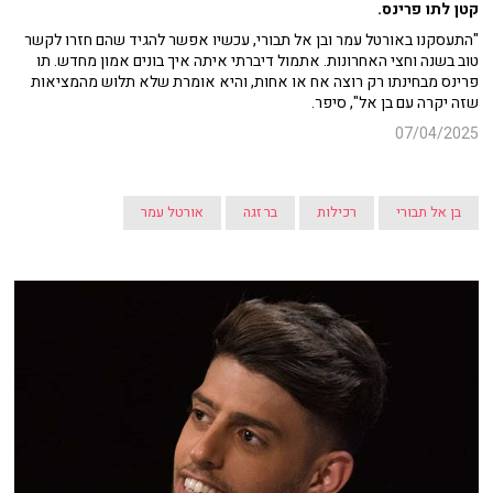
קטן לתו פרינס.
"התעסקנו באורטל עמר ובן אל תבורי, עכשיו אפשר להגיד שהם חזרו לקשר
טוב בשנה וחצי האחרונות. אתמול דיברתי איתה איך בונים אמון מחדש. תו
פרינס מבחינתו רק רוצה אח או אחות, והיא אומרת שלא תלוש מהמציאות
שזה יקרה עם בן אל", סיפר.
07/04/2025
בן אל תבורי
רכילות
בר זגה
אורטל עמר