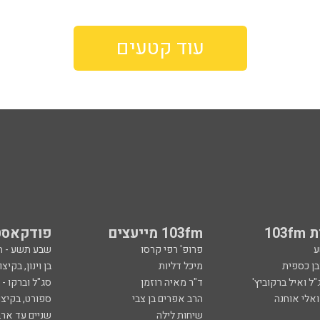
עוד קטעים
103
103fm מייעצים
פודקאסט
ע
פרופ' רפי קרסו
שבע תשע - 
ובן כספית
מיכל דליות
בן וינון, בקיצו
ל ואיל ברקוביץ'
ד"ר מאיה רוזמן
סג"ל וברקו -
ואלי אוחנה
הרב אפרים בן צבי
ספורט, בקיצו
שיחות לילה
שניים עד ארב