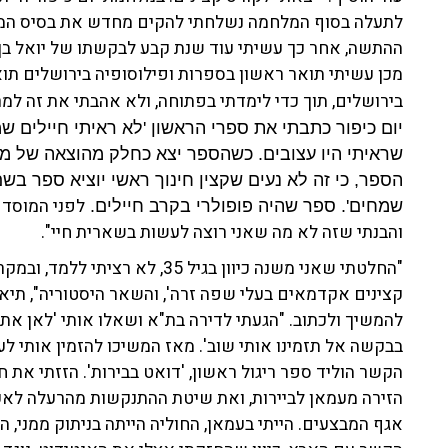
ההתשה, אחר כך עשיתי עוד שנת קבע לבקשתו של יואל בן
מכן עשיתי תואר ראשון בספרות ופילוסופיה בירושלים תואר
בירושלים, תוך כדי לימדתי בפתוחה, ולא אהבתי את זה ל
יום כיפור כתבתי את ספרי הראשון 'לא ראיתי חיילים שמ
שראיתי היו עצובים. כשהספר יצא כחלק מהוצאה של מ
הספר, כי זה לא נעים שקצין חינוך ראשי יוציא ספר בש
שמחים'. ספר שהיה פופולרי בקרב חיילים.
והבנתי שזה לא מה שאני רוצה לעשות בשארית חיי".
"החלטתי שאני משנה כיוון בגיל 35,
קצינים אקדמאים בעלי שפה זרה', והשאר היסטוריה", תיא
להמשיך ולכתוב. "הגעתי לדירה בת"א ושאלו אותי 'לאן את
בבקשה אל תזמינו אותי שוב'. מאז המשיכו להזמין אותי 
הקשר הוליד ספר ריגול ראשון, 'דואט בבירות'. הזזתי א
הזירה מעמאן לביירות, ואת שיטת ההתנקשות מהרעלה לאקד
אגף המבצעים. הייתי בעמאן, החוליה הייתה בניתוק ממני, 