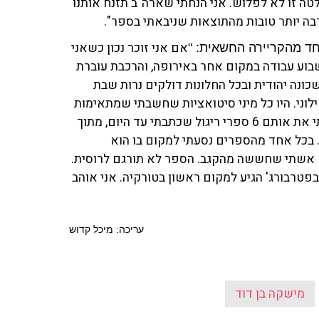
טה זו לא לפלוש. אני הנחתי שארה"ב תזנח אותנו
בה יותר טובות מהתוצאות שניבאתי בספר".
אם אני זוכר נכון כשאני
חד מהקריירה החשאית: "
שבוע עבודה במקום אחר באירופה, והרכבת עוברת
כונה יהודית ובכל החלונות דולקים נרות שבת
וני. היו כל מיני סיטואציות שחשבתי שמתאימות
לספר, והייתה לי בסוף שקית עם 60 פתקים שמתוכם דליתי את אותם 6 ספרי ריגול שכתבתי עד היום, מתוך
קים. בכל אחד מהספרים נסעתי למקום בו הוא
ם אשתי שחששה מהקגב. הספר לא תורגם לרוסית.
פטרבורג' הגיע למקום ראשון בטורקיה. אני אוהב
עריכה: מיכל קדוש
מישקה בן דוד