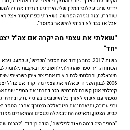
הקשר עם הארץ. כיוון שהחזקתי אצלי את האנטידוט, נוגד 
ירדני שהגיע ללובי המלון שלי. הירדנים הזריקו את זה למש
שוחררו, ובזה נגמרה הפרשה. נשארתי כפרויקטור אצל ראש 
אבל אז כבר לא רציתי להישאר במוסד".
"שאלתי את עצמי מה יקרה אם צה"ל יצט
יחד"
בשנת 2017, כתב בן דוד את הספר 'הכריש', שכמעט
השחורה.
"זה ספר שהתחלתי לחשוב עליו בעקבות מלחמת לבנו
שאלתי את עצמי מה יקרה אם צה"ל יצט
2006 לבנון השנייה.
קיבלתי אוזן קשבת לתרחיש הזה כתבתי את הספר שמתאר
נסעתי עם אשתי לאורך כל היישובים בעוטף עזה, ובחרתי 
כביש הצפון, ומאיפה החיזבאללה נכנסים והתיאורים מאוד 
"הספר היה דומה מאוד לפלישה", הודה בן דוד. "למרות שה