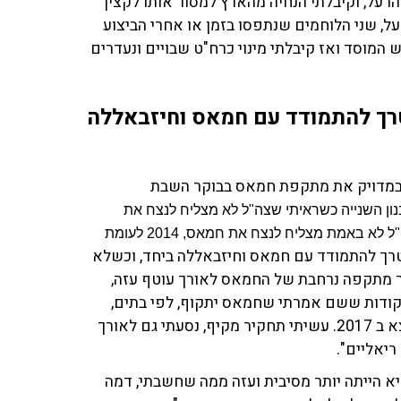
הרעל, וקיבלתי הנחיה מהארץ למסור אותו לקצין
על, שני הלוחמים שנתפסו בזמן או אחרי הביצוע
המוסד ואז קיבלתי מינוי כרח"ט שבויים ונעדרים
רך להתמודד עם חמאס וחיזבאללה
 ניבא במדויק את מתקפת חמאס בבוקר השבת
ן השנייה כשראיתי שצה"ל לא מצליח לנצח את
חיזבאללה, והחלטתי לכתוב אותו אחרי צוק איתן כשראיתי שצה"ל לא באמת מצליח לנצח את חמאס, 2014 לעומת
רך להתמודד עם חמאס וחיזבאללה ביחד, וכשלא
 מתקפה נרחבת של החמאס לאורך עוטף עזה,
נקודות ששם אמרתי שחמאס יתקוף, לפי בתים,
ובני ערובה, ותיארתי את חיזבאללה מצטרף אחרי. הספר יצא ב 2017. עשיתי תחקיר מקיף, נסעתי גם לאורך
ריאליים".
יא הייתה יותר מסיבית ועזה ממה שחשבתי, דמה