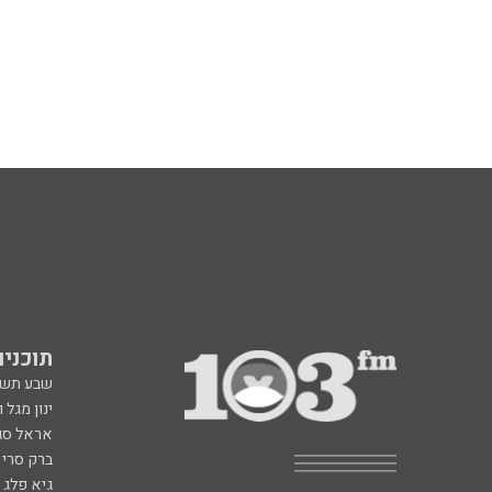
תוכניות fm
שבע תש
ינון מגל 
אראל סג"
ברק סרי 
גיא פלג