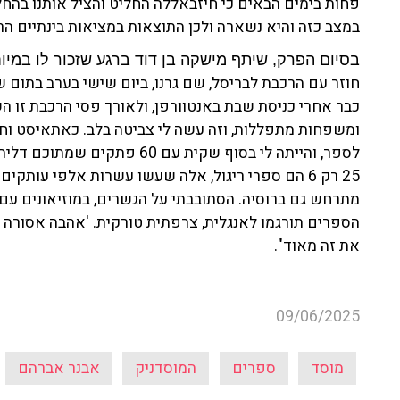
פחות בימים הבאים כי חיזבאללה החליט והציל אותנו בהחל
במצב כזה והיא נשארה ולכן התוצאות במציאות בינתיים הר
בסיום הפרק, שיתף מישקה בן דוד ברגע שזכור לו במיו
חוזר עם הרכבת לבריסל, שם גרנו, ביום שישי בערב בתום 
כבר אחרי כניסת שבת באנטוורפן, ולאורך פסי הרכבת זו הש
ומשפחות מתפללות, וזה עשה לי צביטה בלב. כאתאיסט וחיל
25 רק 6 הם ספרי ריגול, אלה שעשו עשרות אלפי עות
מתרחש גם ברוסיה. הסתובבתי על הגשרים, במוזיאונים ע
הספרים תורגמו לאנגלית, צרפתית טורקית. 'אהבה אסורה ב
את זה מאוד".
09/06/2025
מוסד
ספרים
המוסדניק
אבנר אברהם