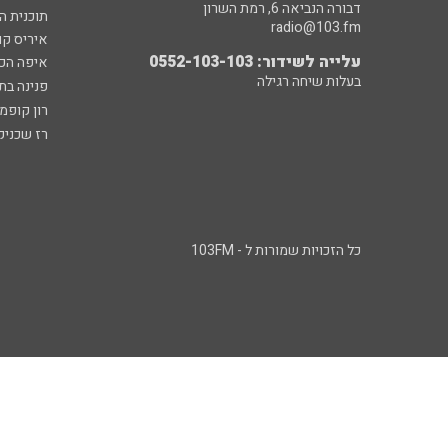
דבורה הנביאה 6, רמת השרון
תוכנית ה
radio@103.fm
איריס קו
עלייה לשידור: 0552-103-103
איפה הכ
בעלות שיחה רגילה
פנינה בת
רון קופמ
רז שכניק
כל הזכויות שמורות ל - 103FM