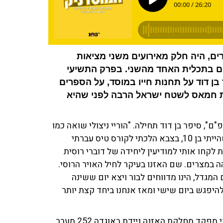
ה בן דוד, סופר ואיש מוסד שהוציא 25 ספרים, היה חלק מאירועים משני מציאות
ים בתכלית האחד מהשני. בפרק התשיעי
 דוד על תחנות חייו במוסד, על הספרים
שת חמאס לשטח ישראל הרבה לפני שהיא
ם", סיפר בן דוד תחילה. "הוריי ניצולי שואה כמו
רוב תושבי גבעת שמואל של שנות ה־50, עברנו לרמת גן כשהייתי בן 10, בצבא הלכתי לקורס טיס עברתי
 לקחו אותי למודיעין ליחידה של דוברי רוסית
 במצרים. שם האזנו בעיקר לחיל האויר הרוסי.
גדל, הינו מדווחים לבור ויצא יום ששינה
להיפגש ביום שישי ומאז אנחנו ביחד קצת יותר
עוד הוסיף: "יצאתי לקורס קצינים. במלחמת יום כיפור הייתי מפקד מחלקת האזנה ניידת באוגדה 252 מעבר