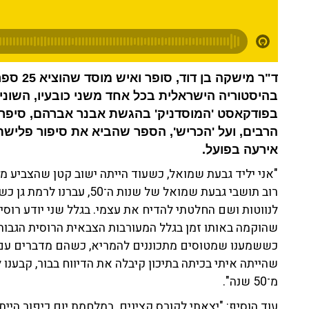
ד"ר מישק
בהיסטוריה הישראלית בכל אחד משני כובעיו, השונ
בפודקאסט 'המוסדניק' בהגשת אבנר אברהם, סיפר בן
הרבים, ועל 'הכריש', הספר שהביא את סיפור פלי
אירעה בפועל.
"אני יליד גבעת שמואל, כשעוד הייתה ישוב קטן שהצביע מפ"
לנווטות ושם החלטתי להדיח את עצמי. בגלל שני יודע רוסית
שהוקמה באותו זמן בגלל המעורבות הצבאית הרוסית הגבוהה
כששמענו שמטוסים מתכוננים להמריא, כשהם מדברים עם המ
שהייתה איתי בכיתה בתיכון קיבלה את הדיווח בבור, קבענו 
מ־50 שנה".