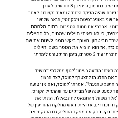
לתעלה בסוף המלחמה נשלחתי להקים מחדש את בסיס המודיעים בחרמון, הייתי בן 8 חודשים לאורך
 פורת שהיה מפקד היחידה ומאוד נקשרנו. לאחר
 שני באוניברסיטת ויסקונסין, תואר שלישי
מרות שאהבתי את תחום הספרות.
בתום מלחמת
חים', כי לא ראיתי חיילים שמחים, כל החיילים
שרד הביטחון, העורך ביקש ממני לשנות את שם
ם כזה, אז הוא הוציא את הספר בשם 'חיילים
לפני המוסד חיברתי עוד 3 ספרים, בזמן הדוקטורט לימדתי
 לא רציתי ללמד, ובמקרה ראיתי מודעה בעיתון 'לגוף ממלכתי דרושים
ר את החלטתו להצטרף למוסד, לצד הרצון
ה חושב שהגעת?'. אמרתי 'למוסד, ואם אני טועה
לעוד כמעט שנה של מבדקים עד שהתחיל הקורס.
ת ח'אלד משעל מהחמאס לחיזבאללה, הזזתי את
ח וכדורים, אז הייתי ראש מחלקת המודיעין של
הייתי בקשר רק עם מפקד החוליה, גם החזקתי את