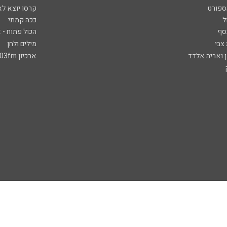
ספורט
קרסו יוצא לא
ל
ככה קמתי
סף
הכול פתוח - א
 צבי
מילים ולחן
ן ואריה אלדד
ארכיון 103fm