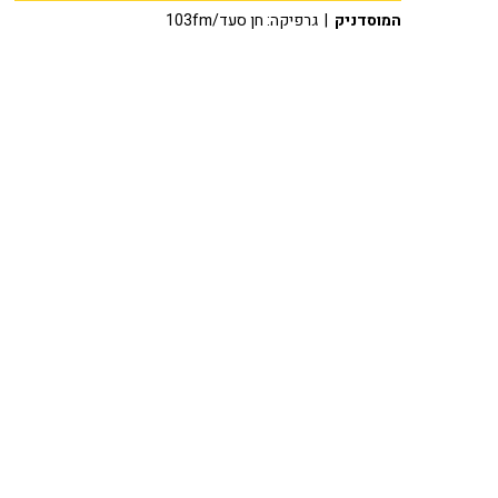
המוסדניק
| גרפיקה: חן סעד/103fm