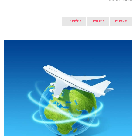
מאזינים
גיא פלג
רילוקיישן