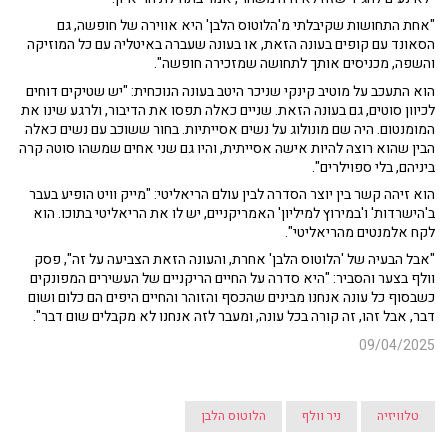
"אחת התחושות שקיבלתי מ'הלוטוס הלבן' היא אווירה של חופשה, גם
הסאונד עם קופים בעונה הזאת, או בעונה שעברה באיטליה עם כל המוזיקה
והשפה, מכניסים אותך לתחושה שמזכירה חופשה".
הוא התעכב על מוטיב קינקי שניכר היטב בעונה הנוכחית: "יש שטיקים דוחים
לכיוון סוטים, גם בעונה הזאת. שניים כאלה תפסו את הדיבור, ולרגע שינו את
המומנטום. היה שם מונולוג על נשים אסייתיות. בחור ששוכב עם נשים כאלה
הבין שהוא רוצה להיות אישה אסייתית, והיו גם שני אחים שמשהו סוטה קרה
ביניהם, בלי ספוילרים".
הוא זיהה קשר בין יוצר הסדרה לבין עולם הריאליטי: "מייק וויט הופיע בעבר
ב'הישרדות' ו'במירוץ למיליון' האמריקניים, יש לו את הריאליטי בתוכו. הוא
לקח אלמנטים מהריאליטי".
"אבל הבעיה של 'הלוטוס הלבן' אחרת, והעונה הזאת הצביעה על זה", פסק
וולף בצער והסביר: "היא סדרה על החיים הריקניים של העשירים המפונקים
כשבסוף כל עונה אנחנו מבינים שהכסף והזוהר והחיים היפים הם כלום ושום
דבר, אבל זהו, זה קורה בכל עונה, ומעבר לזה אנחנו לא מקבלים שום דבר".
09/04/2025
טלוויזיה
ניר וולף
הלוטוס הלבן