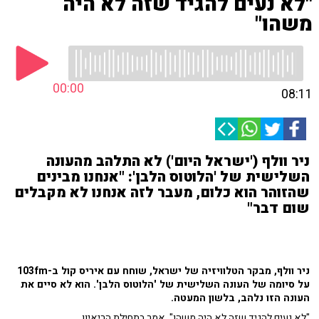
"לא נעים להגיד שזה לא היה
משהו"
00:00
08:11
ניר וולף ('ישראל היום') לא התלהב מהעונה
השלישית של 'הלוטוס הלבן': "אנחנו מבינים
שהזוהר הוא כלום, מעבר לזה אנחנו לא מקבלים
שום דבר"
ניר וולף, מבקר הטלוויזיה של ישראל, שוחח עם איריס קול ב-103fm
על סיומה של העונה השלישית של 'הלוטוס הלבן'. הוא לא סיים את
העונה הזו נלהב, בלשון המעטה.
"לא נעים להגיד שזה לא היה משהו", אמר בתחילת הריאיון.