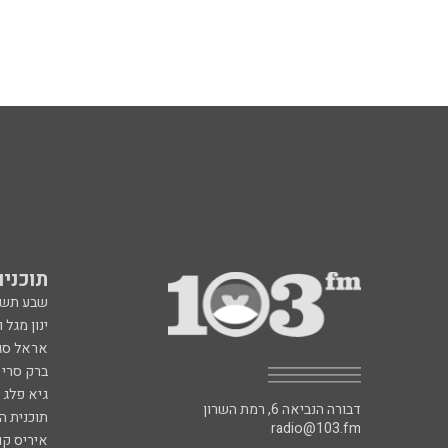
תוכניות fm
שבע תש
ינון מגל 
אראל סג"
ברק סרי 
גיא פלג
דבורה הנביאה 6, רמת השרון
תוכנית ה
radio@103.fm
איריס קו