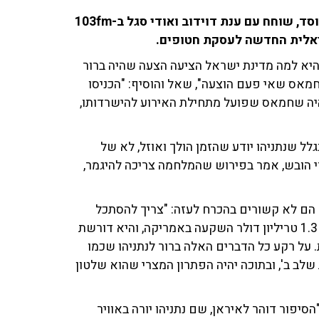
רמי איגרא, לשעבר ראש חטיבת השבויים והנעדרים במוסד, שוחח עם ענת דוידוב ואודי סגל ב-103fm
, היא למה מדינת ישראל הציעה הצעה שהיה ברור
מאס שאי פעם הוצעה", שאל והוסיף: "הכניסו
היה שחמאס שפועל מתחילת האירוע להישרדותו,
ל שנתניהו יודע שהזמן הולך ואוזל, לא של
י הובש, אמר בפירוש שהמלחמה צריכה להיגמר,
 הם לא קשורים בהכרח לעזה: "צריך להסתכל
ברקע לכך שטראמפ ייסע בקרוב לסעודיה, וסעודיה הציעה 1.3 טריליון דולר השקעה באמריקה, והיא דורשת
. על רקע כל הדברים האלה ברור לנתניהו שכמו
שלב ב', ובתוכה יהיה הפתרון המצרי שהוא שלטון
הסיפור דוהר לאיראן, שם נתניהו יורה באוויר