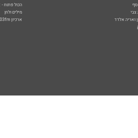
סף
הכול פתוח - א
 צבי
מילים ולחן
ן ואריה אלדד
ארכיון 103fm