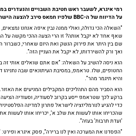
על הדיווח של ה-BBC שלפיו חמאס סירב להצעה הישראלית החדשה לעסקת חטופים.
"השאלה הכי גדולה, ואולי ממנה נבין איפה אנחנו נמצאים
שאף אחד לא יקבל אותה? זו הרי הצעה ההכי מקשה על הח
שם בין היתר את פירוק הנשק ואת היום שאחרי, כשברור 
ואך ורק להשירדותו, לא יקבל את העניין הזה".
הוא ניסה להשיב על השאלה: "אם אתם שואלים אותי זה בגל
החטופים, שלו. טראמפ, במסיבת העיתונאים שבה נתניהו ד
והיא תיגמר מהר".
הוא הסביר מהם התהליכים המקבילים המניעים את האזור.
כדי להגיע לנורמליזציה לישראל פתרון למדינה הפלסטינית
שהכריחו אותו לעשות את שלב א', יכריחו אותו לעשות את 
'ועדת תרבות' בעזה".
"הפסדנו את המערכה ואין לנו ברירה", פסק איגרא ופירט: "