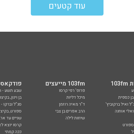
עוד קטעים
103
103fm מייעצים
פודקאסט
ע
פרופ' רפי קרסו
שבע תשע - 
ובן כספית
מיכל דליות
בן וינון, בקיצו
ל ואיל ברקוביץ'
ד"ר מאיה רוזמן
סג"ל וברקו -
ואלי אוחנה
הרב אפרים בן צבי
ספורט, בקיצו
שיחות לילה
שניים עד ארב
ספורט
קרסו יוצא לא
ל
ככה קמתי