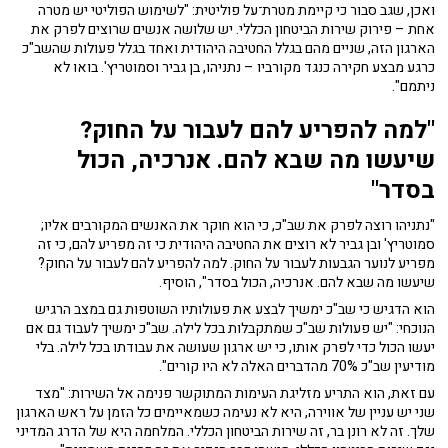
ואכן, שגב סבור כי קיימת מטרת־על פוליטית: "לשימוש הפוליטי יש מטרה
אחת – פירוק שירות הביטחון הכללי. יש שלושה אנשים שרוצים לפרק את
הארגון הזה, שניים מהם בגלל החטיבה היהודית ואחד בגלל פעולות שהשב"כ
כרגע מבצע חקירה כנגד מקורביו – נתניהו, בן גביר וסמוטריץ'. בואו לא
ניתמם".
"למה להפריע להם לעבור על החוק?
שיעשו מה שבא להם. אנרכיה, הכול
בסדר"
"נתניהו רוצה לפרק את שב"כ, כי הוא חוקר את האנשים המקורבים אליו;
סמוטריץ' ובן גביר לא רוצים את החטיבה היהודית כי זה מפריע להם, כי זה
מפריע לנוער הגבעות לעבור על החוק. למה להפריע להם לעבור על החוק?
שיעשו מה שבא להם. אנרכיה, הכול בסדר", הוסיף.
הוא הדגיש כי שב"כ ימשיך לבצע את פעולותיו השוטפות גם במצב הרגיש
הנוכחי: "יש פעולות שב"כ שמתקבלות בכל לילה. שב"כ ימשיך לעבוד גם אם
יעשו הכול כדי לפרק אותו, כי יש ארגון שעושה את עבודתו בכל לילה. בלי
מודיעין שב"כ 70% מהדברים האלה לא היו קורים".
עם זאת, הוא התריע מזליגת העימות המתוקשר פנימה אל השירות: "מצד
שני יש עניין של אווירה, היא לא נעימה כשמאיימים כל הזמן על ראש הארגון
שלך. זה לא רונן בר, זה שירות הביטחון הכללי. המלחמה היא של הדרג המדיני