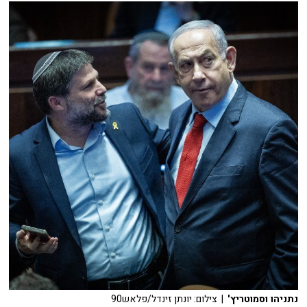
נתניהו וסמוטריץ'
| צילום: יונתן זינדל/פלאש90