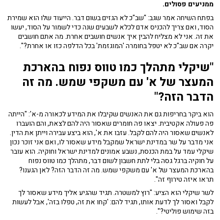
ממניעים פסולים.
בפתח השיחה אמר שגב: "שב"כ לא הגזים בשום דבר. הייעוד שלו הוא שמירת
הסוד, ואם צריך להכניס אדם לכלא לשבעים שנה כדי לשמור על הסוד, יעשו
את זה. אני לא מצליח להבין איך אנשים חושבים אחרת. מה אתם חושבים
יקרה אם שב"כ לא יטפל בחומרה 'המוגזמת' בכל הדלפה כזו או אחרת?".
"שיקלי מתהלך כמו טווס נפוח בהארכת
המעצר של א' עם משקפי שמש. מה זה
הדבר הזה?"
הוא ביקר בחריפות גם את האנשים שקיבלו את המידע לכאורה מ-א': "הייתה
פה פעולה אקטיבית. יצאו פה חומרים שאסור היה להם לצאת, והם הועברו
לאנשים שאסור היה להם לקבל. עזבו את א', הוא ביצע עבירה וייתן את הדין.
אני מדבר על שר במדינת ישראל שמקבל מידע שאסור לו, ואם אני זוכר נכון
שיקלי עמד על במת הכנסת, נשבע אמונים למדינת ישראל וחוקיה. הוא עובר
על חוקיה ברגל גסה בלי לתת חשבון לשום דבר, מתהלך כמו טווס נפוח
בהארכת המעצר של א' עם משקפי שמש. מה זה הדבר הזה? לאן הגענו?
תראו איזה טירוף זה".
לשר שיקלי הוא הציע: "רוץ למשטרה. תגיד שהגיע אליך מידע שאסור לך
לקבל ואסור לך לדעת אותו, תגיד להם: 'קחו את זה, טפלו בזה', אבל לעשות
בזה שימוש פוליטי?".