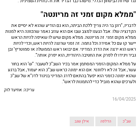
נגד שירות הביטחון הכללי. מישהו כבר הגדיר את זה כחזית השמינית".
"ממלא מקום זמני זה מריונטה"
לדבריו, "רונן בר היה צריך ללכת הביתה, הוא גם הודיע שהוא לא יסיים את
הקדנציה שלו. אבל הגענו למצב שבו אם הוא עוזב נאמר שהכוונה היא למנות
ממלא מקום זמני. זה מריונטה. ממלא מקום שיש לו שאיפה להיות הראש
יישר קו עם כל אמירה וכל גחמה. זה זמני שרוצה להיות ראש, וכדי להיות
ראש הוא ירצה את הדרג המדיני. אם יבואו ראש הממשלה או סמוטריץ' ובן
גביר ויגידו לו לפרק את החטיבה היהודית, הוא יפרק אותה".
על ממלא המקום הזמני המסתמן אמר בכיר השב"כ לשעבר: "ש' הוא בחור
עשר, אבל זה לא רלוונטי. אם הוא ימונה כראש שב"כ הוא יעמוד, אבל ברגע
שהוא ימונה כזמני הוא יפעל בהתאם לדרג המדיני בניגוד לדנ"א של שב"כ
ולערכים שהוא מוביל כדי להתמנות לראש".
עריכה: אחיעד לוק
16/04/2025
שב"כ
הדלפה
אילן שגב