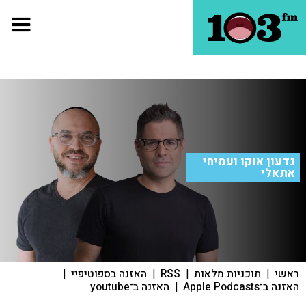
גדעון אוקו ועמיחי
אתאלי
ראשי
|
תוכניות מלאות
|
RSS
|
האזנה בספוטיפיי
|
האזנה ב־Apple Podcasts
|
האזנה ב־youtube