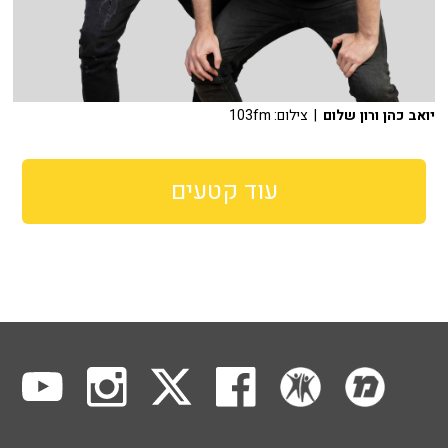
יואב כהן ורון שלום
| צילום: 103fm
עוד קטעים