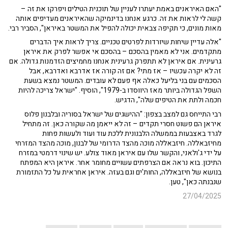
"האם האיראנים באמת יעתרו לעניין של תוכנית הטילים ויפרקו את זה –
קשה לי לראות את זה. כרגע אנחנו בדינמיקה שהאיראנים מעדיפים אותה
מאות מונים, כי תקיפה צבאית יכולה להפיל את המשטר באיראן", הסביר רבי.
"אלה עדיין שיחות שיורדות לפרטים טכניים. צריך לראות איך הדברים
מתקדמים. אני לא מאמין בהסכם – בהסכם אי אפשר לפרק את איראן
גרעינית. אם איראן לא תתפרק גרעינית אנחנו מחמיצים הזדמנות גדולה. אם
זה לא יקרה עכשיו – אז מתי? אם זה קורה אז אדרבא ואדרבא, אבל
הסכמים עם בני בליעל כאלה אף פעם לא עובדים. המשטר נמצא בשעת
השפל הגדולה ביותר מאז היווסדו ב-1979", הוסיף. "ישראל צריכה להיות
חכמה ולתת את הטיפים שלה", הדגיש.
רבי התייחס גם למצב בצפון: "ההישגים של ישראל בסוריה ובלבנון פלוס
איראן הם פשוט חסרי תקדים – זה לא ייאמן מה שקורה כאן. זה מתחיל
לגרד באצבעות בממשלה הלבנונית ללכת עוד ועוד ולעשות פחות
מחיזבאללה. חיזבאללה מוכה מהצד הדרומי של לבנון, מוכה מהצד המזרחי
על ידי ג'ולאני, והקשר שלו עם איראן מאוד צולע. יש שינוי דרמטי במזרח
התיכון. בוא נראה אם הצרפתים עשויים מחומר אחר. איראן היא המפתח
בנושא של חיזבאללה, החות'ים וגם בעזה. איראן אחראית על כל התזמורת
שנבנתה כאן", טען.
27/04/2025