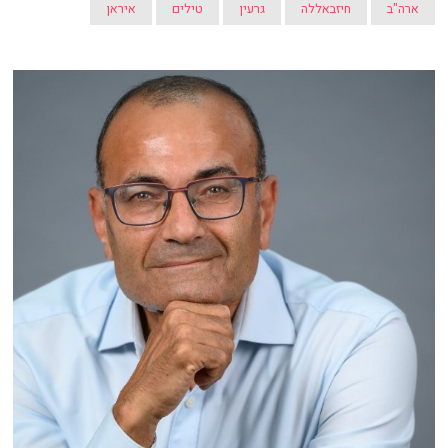
ארה"ב
חיזבאללה
גרעין
טילים
איראן