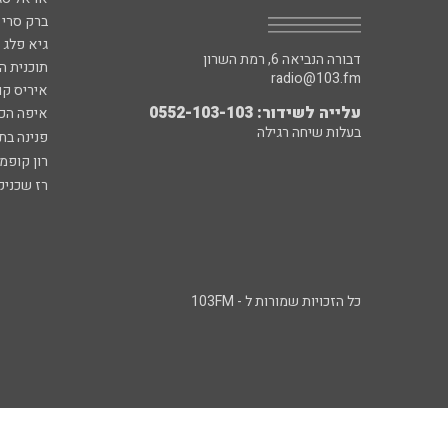
ברק סרי 
גיא פלג
דבורה הנביאה 6, רמת השרון
תוכנית ה
radio@103.fm
איריס קו
עלייה לשידור: 0552-103-103
איפה הכ
בעלות שיחה רגילה
פנינה בת
רון קופמ
רז שכניק
כל הזכויות שמורות ל - 103FM