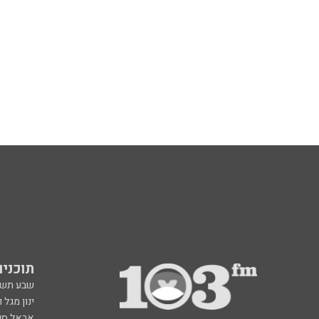
תוכניות fm
שבע תש
ינון מגל 
אראל סג"