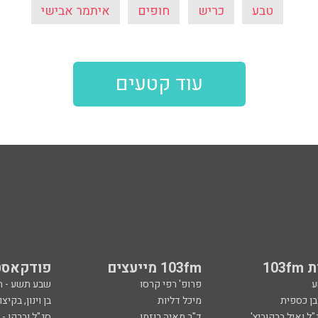
טבע
כריש
חופים
איתמר אבישי
עוד קטעים
103
103fm מייעצים
פודקאסט
ע
פרופ' רפי קרסו
שבע תשע - 
ובן כספית
מיכל דליות
בן וינון, בקיצו
ל ואיל ברקוביץ'
ד"ר מאיה רוזמן
סג"ל וברקו -