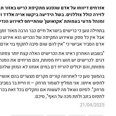
אזרחים דיווחו על אדם שנפגע מתקיפת כריש באזור תח
לזירה כולל צוללנים. בשל הידיעה ביקשו אריה אלדד וש
ומנהל מדעי בעמותת 'אקואושן' שהתייחס לאירוע הנדיר
בתחילה טען כי כרישים בישראל חיים כבר הרבה מאוד זמן, 
אבל אין כל ספק שאירוע התקיפה של הכריש הוא אירוע נד
אדם הסביר אבישי כי "אין להם שום סיבה לתקוף בני אדם, 
"בשבוע האחרון ראינו את הכרישים האלה קצת יותר צפונ
דגים. לכרישים יש חוש ריח מפותח, והם מריחים את הפגרי
מפותח, והם יכולים להריח דם במים אנחנו לא המזון שלהם 
בהמשך טען כי לאחרונה קורים מקרים מצערים בהם אנשים
לחפש איתנו. אני ממליץ לשמור מרחק – זו חיית בר בסביב
מרחק". לסיום נשאל מה לעשות אם נתקלים בכל זאת בכריש 
לתפוס בזנב ולתת מכה על האף", סיכם.
21/04/2025