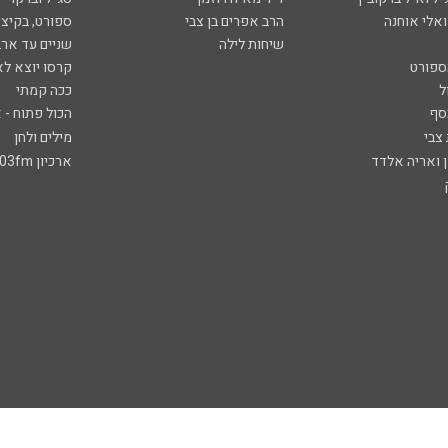
ואלי אוחנה
הרב אפרים בן צבי
ספורט, בקיצו
שיחות לילה
שניים עד ארב
ספורט
קרסו יוצא לא
ל
ככה קמתי
סף
הכול פתוח - א
 צבי
מילים ולחן
ן ואריה אלדד
ארכיון 103fm