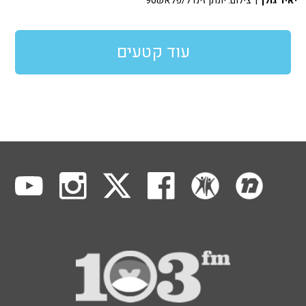
יאיר גולן
| צילום: יונתן זינדל/פלאש90
עוד קטעים