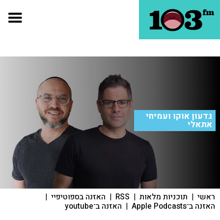
גדעון אוקו ועמיחי
אתאלי
ראשי
|
תוכניות מלאות
|
RSS
|
האזנה בספוטיפיי
|
האזנה ב־Apple Podcasts
|
האזנה ב־youtube