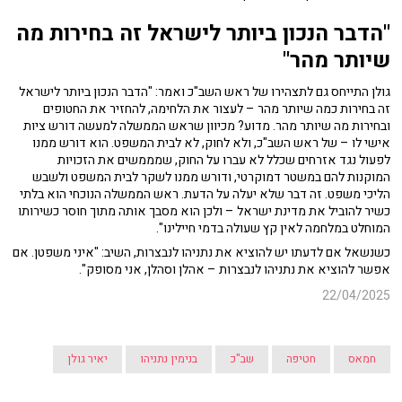
"הדבר הנכון ביותר לישראל זה בחירות מה
שיותר מהר"
גולן התייחס גם לתצהירו של ראש השב"כ ואמר: "הדבר הנכון ביותר לישראל
זה בחירות כמה שיותר מהר – לעצור את הלחימה, להחזיר את החטופים
ובחירות מה שיותר מהר. מדוע? מכיוון שראש הממשלה למעשה דורש ציות
אישי לו – של ראש השב"כ, ולא לחוק, לא לבית המשפט. הוא דורש ממנו
לפעול נגד אזרחים שכלל לא עברו על החוק, שמממשים את הזכויות
המוקנות להם במשטר דמוקרטי, ודורש ממנו לשקר לבית המשפט ולשבש
הליכי משפט. זה דבר שלא יעלה על הדעת. ראש הממשלה הנוכחי הוא בלתי
כשיר להוביל את מדינת ישראל – ולכן הוא מסבך אותה מתוך חוסר כשירותו
המוחלט במלחמה לאין קץ שעולה בדמי חיילינו".
כשנשאל אם לדעתו יש להוציא את נתניהו לנבצרות, השיב: "איני משפטן. אם
אפשר להוציא את נתניהו לנבצרות – אהלן וסהלן, אני מסופק".
22/04/2025
חמאס
חטיפה
שב"כ
בנימין נתניהו
יאיר גולן