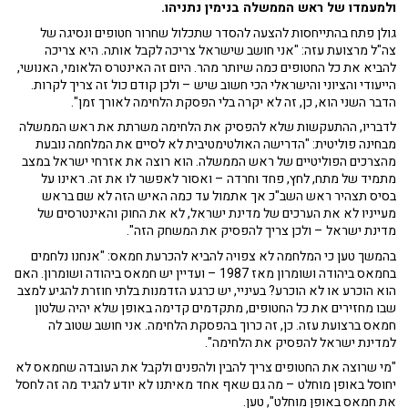
ולמעמדו של ראש הממשלה בנימין נתניהו.
גולן פתח בהתייחסות להצעה להסדר שתכלול שחרור חטופים ונסיגה של
צה"ל מרצועת עזה: "אני חושב שישראל צריכה לקבל אותה. היא צריכה
להביא את כל החטופים כמה שיותר מהר. היום זה האינטרס הלאומי, האנושי,
הייעודי והציוני והישראלי הכי חשוב שיש – ולכן קודם כול זה צריך לקרות.
הדבר השני הוא, כן, זה לא יקרה בלי הפסקת הלחימה לאורך זמן".
לדבריו, ההתעקשות שלא להפסיק את הלחימה משרתת את ראש הממשלה
מבחינה פוליטית: "הדרישה האולטימטיבית לא לסיים את המלחמה נובעת
מהצרכים הפוליטיים של ראש הממשלה. הוא רוצה את אזרחי ישראל במצב
מתמיד של מתח, לחץ, פחד וחרדה – ואסור לאפשר לו את זה. ראינו על
בסיס תצהיר ראש השב"כ אך אתמול עד כמה האיש הזה לא שם בראש
מעייניו לא את הערכים של מדינת ישראל, לא את החוק והאינטרסים של
מדינת ישראל – ולכן צריך להפסיק את המשחק הזה".
בהמשך טען כי המלחמה לא צפויה להביא להכרעת חמאס: "אנחנו נלחמים
בחמאס ביהודה ושומרון מאז 1987 – ועדיין יש חמאס ביהודה ושומרון. האם
הוא הוכרע או לא הוכרע? בעיניי, יש כרגע הזדמנות בלתי חוזרת להגיע למצב
שבו מחזירים את כל החטופים, מתקדמים קדימה באופן שלא יהיה שלטון
חמאס ברצועת עזה. כן, זה כרוך בהפסקת הלחימה. אני חושב שטוב לה
למדינת ישראל להפסיק את הלחימה".
"מי שרוצה את החטופים צריך להבין ולהפנים ולקבל את העובדה שחמאס לא
יחוסל באופן מוחלט – מה גם שאף אחד מאיתנו לא יודע להגיד מה זה לחסל
את חמאס באופן מוחלט", טען.