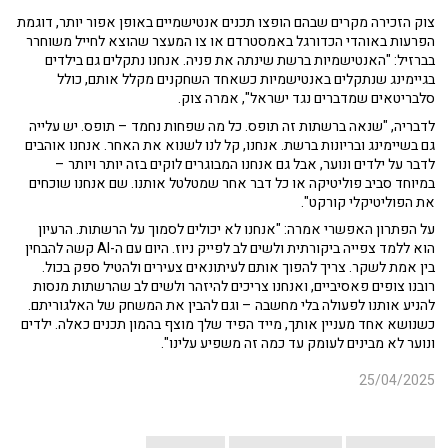
צוק הזכירה מקרים שבהם הופצו תכנים אנטישמיים באופן אפור יותר, דוגמת
הפרעות באוהדי הכדורגל באמסטרדם או צו המעצר שהוצא לחייל משוחרר
בברזיל: "האנטישמיות ברשת שינתה את פניה. אנחנו נתקלים גם בילדים
בגיימינג שנתקלים באנטישמיות כשאחד השחקנים מקלל אותם, כולל
סלבריטאים שמדברים נגד ישראל", אמרה צוק.
לדבריה, "שנאה ברשתות זה תופס. כל מה שפחות נחמד – תופס. יש עלייה
גם בשיימינג ובריונות ברשת. אנחנו, קל לנו לשנוא את האחר. אנחנו אוהבים
לדבר על ילדים ונוער, אבל גם אנחנו המבוגרים לוקים בזה יותר ויותר –
במיוחד סביב פוליטיקה או כל דבר אחר שמטלטל אותנו. שם אנחנו שוכחים
את הפוליטיקלי קורקט".
על הפתרון האפשרי אמרה: "אנחנו לא יכולים לסמוך על הרשתות. הרעיון
הוא ללמד צפייה ביקורתית ולשים לב לפייק ניוז. היום עם ה-AI קשה להבחין
בין אמת לשקר. צריך להפוך אותם לעיתונאים צעירים ולהטיל ספק בכול.
רובנו צופים פאסיביים, ואנחנו צריכים להיזהר ולשים לב שהרשתות מנסות
להניע אותנו לפעולה בלי מחשבה – וגם להבין את המשחק של האלגוריתם.
כשנושא אחד מעניין אותך, מייד הפיד שלך מוצף בהמון תכנים כאלה. ילדים
ונוער לא מבינים לעומק עד כמה זה משפיע עלינו".
25/04/2025