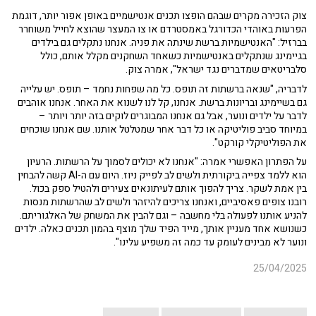
צוק הזכירה מקרים שבהם הופצו תכנים אנטישמיים באופן אפור יותר, דוגמת
הפרעות באוהדי הכדורגל באמסטרדם או צו המעצר שהוצא לחייל משוחרר
בברזיל: "האנטישמיות ברשת שינתה את פניה. אנחנו נתקלים גם בילדים
בגיימינג שנתקלים באנטישמיות כשאחד השחקנים מקלל אותם, כולל
סלבריטאים שמדברים נגד ישראל", אמרה צוק.
לדבריה, "שנאה ברשתות זה תופס. כל מה שפחות נחמד – תופס. יש עלייה
גם בשיימינג ובריונות ברשת. אנחנו, קל לנו לשנוא את האחר. אנחנו אוהבים
לדבר על ילדים ונוער, אבל גם אנחנו המבוגרים לוקים בזה יותר ויותר –
במיוחד סביב פוליטיקה או כל דבר אחר שמטלטל אותנו. שם אנחנו שוכחים
את הפוליטיקלי קורקט".
על הפתרון האפשרי אמרה: "אנחנו לא יכולים לסמוך על הרשתות. הרעיון
הוא ללמד צפייה ביקורתית ולשים לב לפייק ניוז. היום עם ה-AI קשה להבחין
בין אמת לשקר. צריך להפוך אותם לעיתונאים צעירים ולהטיל ספק בכול.
רובנו צופים פאסיביים, ואנחנו צריכים להיזהר ולשים לב שהרשתות מנסות
להניע אותנו לפעולה בלי מחשבה – וגם להבין את המשחק של האלגוריתם.
כשנושא אחד מעניין אותך, מייד הפיד שלך מוצף בהמון תכנים כאלה. ילדים
ונוער לא מבינים לעומק עד כמה זה משפיע עלינו".
25/04/2025