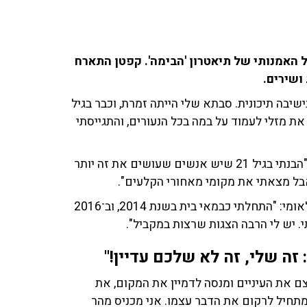
האמנותי של תיאטרון 'הבימה'. קפטן התארח
ישיבה תיכונית. סבתא שלי הייתה זמרת, וכבר בגיל
את מזלי לעמוד על במה בכל הנעורים, והתגייסתי
הוא הגיע למסקנה כי הוא לא מעוניין להיות בקדמת הבמה: "הבנתי בגיל 21 שיש אנשים שעושים את זה יותר
אבל מצאתי את מקומי מאחורי הקלעים".
קפטן יסיים בסוף השנה קדנציה ארוכה מאוד בתיאטרון הלאומי: "התחלתי כבמאי בית בשנת 2014, וב־2016
. יש לי הרבה הצגות שרצות במקביל".
זה שלי, זה לא שלכם עדיין!"
ם את העיניים ומנסה לדמיין את המקום, את
מתחיל לרקום את הדבר עצמו. אני מכניס מהר