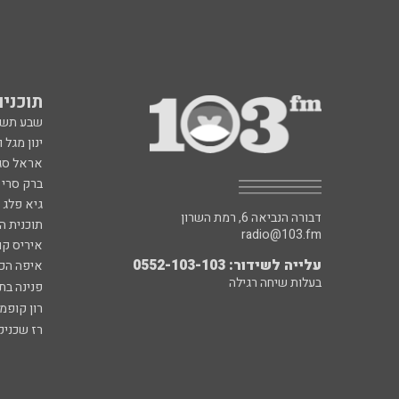
תוכניות fm
שבע תש
ינון מגל 
אראל סג"
ברק סרי 
גיא פלג
דבורה הנביאה 6, רמת השרון
תוכנית ה
radio@103.fm
איריס קו
עלייה לשידור: 0552-103-103
איפה הכ
בעלות שיחה רגילה
פנינה בת
רון קופמ
רז שכניק