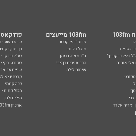
103
103fm מייעצים
פודקאסט
ע
פרופ' רפי קרסו
שבע תשע - 
ובן כספית
מיכל דליות
בן וינון, בקיצו
ל ואיל ברקוביץ'
ד"ר מאיה רוזמן
סג"ל וברקו -
ואלי אוחנה
הרב אפרים בן צבי
ספורט, בקיצו
שיחות לילה
שניים עד ארב
ספורט
קרסו יוצא לא
ל
ככה קמתי
סף
הכול פתוח - א
 צבי
מילים ולחן
ן ואריה אלדד
ארכיון 103fm