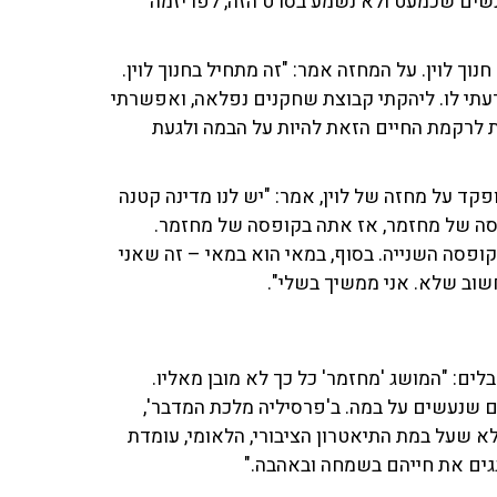
הנשים שכמעט ולא נשמע בסרט הזה, לפריזמה
ך לוין. על המחזה אמר: "זה מתחיל בחנוך לוין.
תי לו. ליהקתי קבוצת שחקנים נפלאה, ואפשרתי
 לרקמת החיים הזאת להיות על הבמה ולגעת
קד על מחזה של לוין, אמר: "יש לנו מדינה קטנה
סה של מחזמר, אז אתה בקופסה של מחזמר.
קופסה השנייה. בסוף, במאי הוא במאי – זה שאני
חשוב שלא. אני ממשיך בשלי".
ים: "המושג 'מחזמר' כל כך לא מובן מאליו.
 שנעשים על במה. ב'פרסיליה מלכת המדבר',
לא שעל במת התיאטרון הציבורי, הלאומי, עומדת
גגים את חייהם בשמחה ובאהבה."