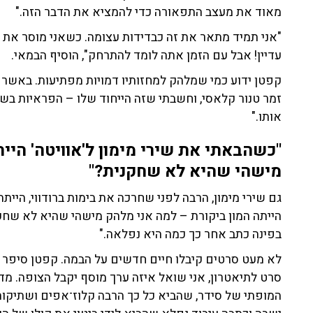
מאוד את מעצב התפאורה כדי להמציא את הדבר הזה."
"אני תמיד מתאר את זה כבדידות עצומה. כשאני מוסר את ה
עדיין! אבל עם הזמן אתה לומד להתרחק", הוסיף הבמאי.
קפטן ידוע כמי שמלהק למחזותיו דמויות מפתיעות. באשר למ
זמר טנור קלאסי, וחשבתי שזה הייחוד שלו – הפראיות בש
אותו."
"כשהבאתי את שירי מימון ל'אוויטה' היי
מישהי שהיא לא שחקנית?"
גם שירי מימון, הרבה לפני שחרכה את בימות ברודווי, היית
הייתה המון ביקורת – למה אני מלהק מישהי שהיא לא שחקנ
בפינה כתב אחר כך כמה היא נפלאה."
לא מעט סרטים קיבלו חיים חדשים על הבמה. קפטן סיפר ע
סרט לתיאטרון, אני שואל איזה ערך מוסף יקבל הצופה. מדו
המופתי של סידר, שהביא כל כך הרבה קלוז־אפים ושתיקות