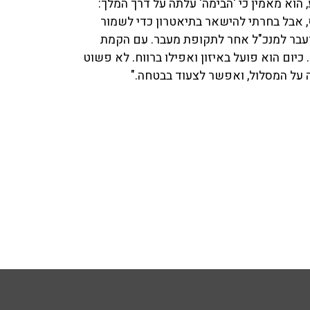
 הוא מאמין כי 'הבימה' עלתה על דרך המלך:
, אבל בחרתי להישאר בתיאטרון כדי לשמור
ריות על האחרים. זה מוסד שפשט את הרגל ב־2019, ועבר למנכ"ל אחר לתקופת מעבר. עם הקמת
כיום הוא פועל באיזון ואפילו ברווח. לא פשוט
ה על המסלול, ואפשר לצעוד בבטחה."