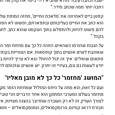
ישבה וכתבה עיבוד נפלא שהביא לידי ביטוי את קולן של 
רחבה יותר ממה שכתב סידר."
קפטן ביים לאחרונה את 'מלאכת החיים', מחזה המופת של חנו
הוא כתב את החיים בעליבותם ובתפארתם, ופשוט לא הפרע
להם פשוט להיות, ולהתפלש בתוך הטקסט שהוא כתב. לתת
בקהל."
על הגבות שהורמו כשהאיש הזוהה כל כך עם מחזות זמר הופ
שאוהבת לשים אנשים בתוך קופסאות. אם הצטיינת בקופ
פתאום שואלים: איך זה יכול להיות? הוא לא צריך להיות ב
יודע לעשות גם וגם, בעיניי זה יתרון. יש אנשים שזכותם ל
"המושג 'מחזמר' כל כך לא מובן מאליו"
ועם כל זאת, הוא מחה על היחס המזלזל שמחזות הזמר מקבל
מחזמר בעולם המערבי המתוקן הוא אחד הדברים הכי טובים
לצורך העניין, זה לא רק העובדה שמדובר בהצגה מצוינת, א
חבורת דראג קווינס, טרנסקסואלים, הומוסקסואלים – וחו