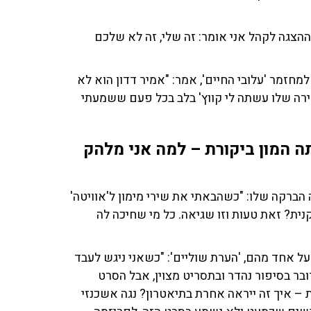
הצגה לקהל אני אומר: זה שלי, זה לא שלכם
חזמר 'עלובי החיים', אמר: "אמיר דדון הוא לא
ירה שלו עשתה לי קווץ' בלב בכל פעם ששמעתי
תה המון ביקורת – למה אני מלהק
ה הברקה שלו: "כשהבאתי את שירי מימון ל'אוויטה'
ית? זאת טעות וזו שגיאה. כל מי שחיכה לה
ל אחד מהם, 'הערת שוליים': "כשאני ניגש לעבד
בר בסיפור נהדר ובתסריט מצוין, אבל הסרט
 – איך זה ייראה אחרת בתיאטרון? נגה אשכנזי