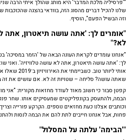
"'פרסיליה מלכת המדבר' היא מותג שהולך איתי הרבה שנים.
שלנו להכיל דברים מהסוג הזה, בוודאי בהצגה שהכוכבות ש
וזה הבשיל הפעם", הוסיף.
"אומרים לך: 'אתה עושה תיאטרון, אתה לא
לא?"
"אנחנו עומדים לקראת העונה הבאה של 'הזמר במסיכה' בטלו
לך: 'אתה עושה תיאטרון, אתה לא עושה טלוויזיה'. ואני ש
אותי ליותר טוב.
שאתה עושה? סליחה – שטויות זה לא. אם עושים את זה באו
קפטן סבור כי חשוב מאוד לעודד מחזאות מקורית: "אני מ
הבמה, ולהתעסק בקונפליקטים שמעסיקים אותו. שחר פנקס 
וכותבים אצלנו כעת מחזאים נוספים. הקרקע פורייה וצרי
פחות, אבל אנחנו חייבים לתת להם את הבמה לנסות ולהתנס
"'הבימה' עלתה על המסלול"