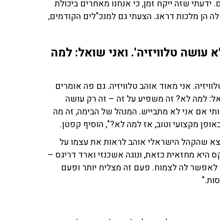
 ידעתי שזה ייקח זמן, כי אנחנו מאחרים ביכולת
לה הן מלכות דראג. הצעתי גם למנכ"לים הקודמים,
 עושה טלוויזיה'. ואני שואל: למה
ויזיה. אני מאוד אוהב טלוויזיה. גם פה אומרים
ואל: למה לא? זה משפיע על זה – זה רק עושה
 כשביימתי את האירוויזיון ב־2019 שאלו אותי אם אני לא מתבייש. המנהל של הבימה, זה מה
פן מקצועי וטוב, אז למה לא?", הוסיף קפטן.
וצא שהקהל הישראלי אוהב לראות את עצמו על
היא מחזאית כזאת, ונוגה אשכנזי וארד דריגס –
ך לאפשר לה לצמוח. פעם זה מצליח יותר ופעם
ות."