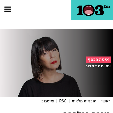
איפה הכסף
עם ענת דוידוב
ראשי
|
תוכניות מלאות
|
RSS
|
פייסבוק