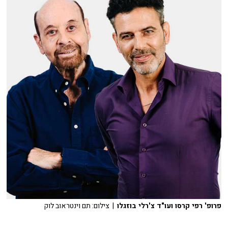
פרופ' רפי קרסו ועו"ד צ'רלי בוזגלו
| צילום: תם וינטראוב לוק