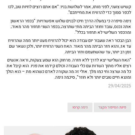
קשיש צועני, לפני מותו, אמר לשלושת בניו: "אם אתם רוצים לחיות טוב, לכו
לכפר סמוך כדי להרוויח את מחייתכם".
נימה סיפרה כי במעלה הדרך חיכו לבנים שלוש אפשרויות: "בכפר הראשון
אתה נכנס, עובד וחוזר הביתה מתי שתרצה; בכפר השני תחזור מהר מאוד;
ומהכפר השלישי לא תחזור בכלל".
הבן הבכור ראה שעבור יום עבודה הוא יכול להרוויח מעט יותר ממה שהרוויח
עד אז, והוא חזר הביתה מהר מאוד. האח השני הרוויח יותר, ולכן נשאר שם
זמן רב יותר, עד שהשתעמם וחזר הביתה.
"האח השלישי יצא לדרך ללא חזרה. מרחוק הוא שמע צעקות, וראה אנשים
רצים אליו מתוך השדות עם כלי העבודה וכולם קידמו את פניו. הוא קיבל את
כל מה שרצה וחי כמו מלך. אולי זה מה שקורה לאדם כשהוא מת – הוא הולך
ומוצא חיים טובים יותר ולא חוזר", סיכמה נימה.
29/04/2025
פינת הסיפור הקצר
נימה קרסו