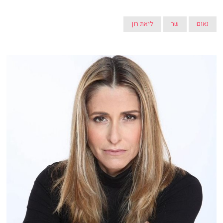
נאום
שר
ליאת רון