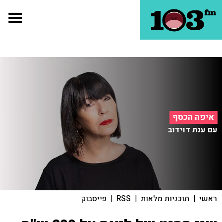
איפה הכסף
עם ענת דוידוב
ראשי
|
תוכניות מלאות
|
RSS
|
פייסבוק