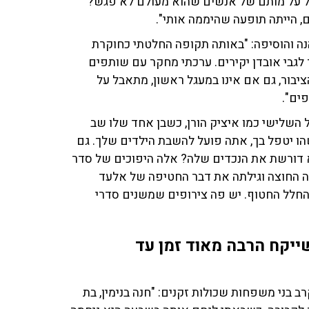
בל על מותם של אנשים שהוא מעולם לא פגש?
הייתה תופעה שהיממה אותי".
"ר יהנה והוסיפה: "באותה תקופה החלטתי כחוקרת
גבי אובדן יקירים. ערכתי מחקר עם שותפים
יבור, גם אם אינו במעגל ראשון, מתאבל על
ים".
ל השלישי כמו איציק הורן, כשבן אחד שלו שב
ו יטפל בך, אתה פועל להשבת הילדים שלך. גם
יא דורשת את הנכדים שלה? אלה היפוכים של סדר
אה החוצה וגילתה את דבר החטיפה של אלעד
החלל החטוף. יש פה צירופים שמשנים סדרי
 שייקח הרבה מאוד זמן עד
בני משפחות שכולות זקנים: "חנה בנימין, בת