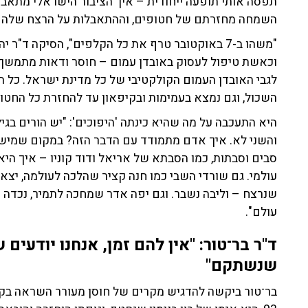
תפסה אותי תופעה ייחודית – איך הציבור הישראלי מתא
השמחה מחזרתם של חטופים, וההתאבלות על הרצח שלהם, 
"משהו ב-7 באוקטובר טרף את כל הקלפים", הסיקה ד
וכאשת טיפול לעסוק באובדן עמום – חוסר ודאות מתמשך ל
לגבי האובדן העמום הקולקטיבי של כל מדינת ישראל. כל הצ
השכול, וגם נמצא בעמימות ובקיפאון עד להחזרת כל החטופ
היא התעכבה על מה שהיא כינתה 'היפוכים': "יש הורים בגי
והשני לא. איך אדם מתמודד עם הדבר הזה? במקום שמישה
סבים וסבתות, כמו הסבתא של אריאל ודוד קוניו – איך ה
עולמי. גם שורדי השבי כמו חנה קציר שהלכה לעולמה, יצ
שנרצח – וליבה נשבר. וגם יפה אדר שמחכה לתמיר, נכדה 
עולם".
ד"ר בר־טור: "אין להם זמן, אנחנו יודעים
שנשתקם"
בר־טור ביקשה להדגיש מקרים של חוסן מעורר השראה בקרב 