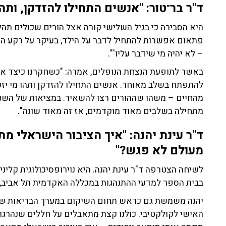
ד"ר בר־טור: "אנשים התחילו להזדקן, ותהו
היא הסבירה כי בגיל השלישי קורה אצל הורים שכולים תהל
פתאום אפשרות להתחיל לדבר על הילד, בעיקר על רקע החרד
– לא יהיה מי שידבר עליו'".
באשר לתופעת הנצחת הנופלים, אמרה: "כשחקרנו כיצד אנש
להתפתח בשלב מאוחר. אנשים התחילו להזדקן ותהו מי יזכ
מתחילה בשלבים מאוד מוקדמים, אז זה מאוד שונה".
ד"ר עינת יהנה: "איך הציבור הישראלי 
מעולם לא פגש?"
לשיחה הצטרפה ד"ר עינת יהנה. היא נוירופסיכולוגית קליני
בבית הספר למדעי ההתנהגות במכללה האקדמית תל אביב, 
יהנה משמשת גם כראש תחום השיקום במערך הבריאות של 
האישי לקולקטיבי. כולנו קצת מתאבלים על חללים שנהרגו