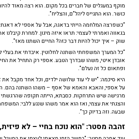
מוקף במעגלים של חברים בכל מקום. הוא רצה מאוד להיות ק
כושר. הוא התגייס ליהל"ם, והצליח".
"כשפרצה המלחמה הייתי בדאגה, אבל על אספי לא דאגתי. 
בגאווה ואמרתי לעצמי: תראו איזה מיגון. למחרת קיבלנו א
שוק – איך יכול להיות דבר כזה? החיים השתנו מאז".
"כל המערך המשפחתי השתנה לחלוטין. איבדתי את בעלי לפ
אובדן איטי, משהו שבדרך הטבע. אספי רק התחיל את החיים 
ופתאום כל זה נעלם".
היא סיכמה: "יש לי עוד שלושה ילדים, וכל אחד מקבל את 
על אספי, והאבא והאמא של אסף – משהו השתנה בהם. הם 
מרגישה שיש התרחקות. כסבתא, הייתה תקופה שהרגשתי 
והצגתי את עצמי, ואז הוא אמר משהו שנגע ללבי: המשפחה
שבעה. וזה בדיוק כך".
זהבה מסטר: "הוא נוכח בחיי – לא פיזית
עוד אמרה מסטר: "במשך הזמן מצאתי לעצמי את המעגל של