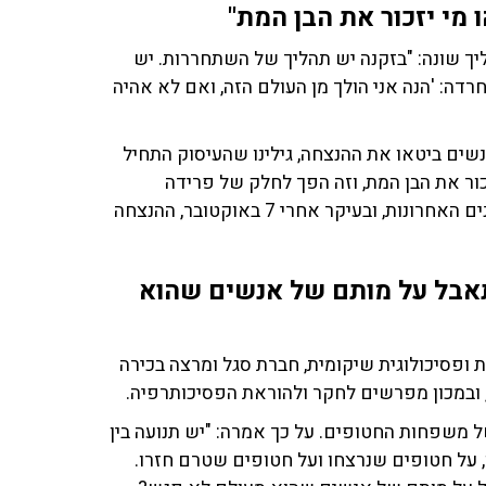
 מי יזכור את הבן המת"
יך שונה: "בזקנה יש תהליך של השתחררות. יש
ה: 'הנה אני הולך מן העולם הזה, ואם לא אהיה
ים ביטאו את ההנצחה, גילינו שהעיסוק התחיל
ור את הבן המת, וזה הפך לחלק של פרידה
מהחיים – משהו שההורים רצו להשאיר. במציאות של השנים האחרונות, ובעיקר אחרי 7 באוקטובר, ההנצחה
מתאבל על מותם של אנשים שהוא
ת ופסיכולוגית שיקומית, חברת סגל ומרצה בכירה
ובמכון מפרשים לחקר ולהוראת הפסיכותרפיה.
משפחות החטופים. על כך אמרה: "יש תנועה בין
, על חטופים שנרצחו ועל חטופים שטרם חזרו.