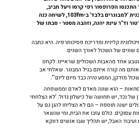
התכנסו הפרופסור רפי קרסו ויעל חביב,
עובדת סוציאלית המתמחה בגיל השלישי ומגישת התוכנית 'למבוגרים בלבד' ב-103fm, לשיחה כנה
טור וד"ר עינת יהנה, וזהבה מסטר - סבתו של
כולוגית קלינית ומדריכת פסיכותרפיה. היא כתבה
ם שונים של השכול לאורך השנים.
 שטבע אחד מהאבות השכולים שראיינו. לקחנו
עד 93, ועניין אותנו לשאול אותם מה קורה איתם בגיל המבוגר. שאלתי אב
ול מזדקן, המסע נהיה כבד מיום ליום'".
ו נוסחאות – הוא שונה מאדם לאדם וממשפחה
של נכד, יש תחושה של כישלון גדול: 'לא הצלחתי
ולים ישנה תוספת – הם לא הצליחו להגן גם על
ות עסוקים. כולם עזבו את הבית, ומי שנשאר
עיבוד האבל, יש תהליך שבו אנשים דווקא