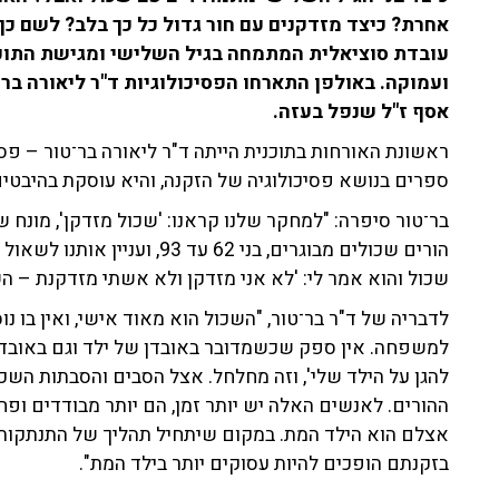
אחרת? כיצד מזדקנים עם חור גדול כל כך בלב? לשם כך 
ועמוקה. באולפן התארחו הפסיכולוגיות ד"ר ליאורה בר־
אסף ז"ל שנפל בעזה.
ראשונת האורחות בתוכנית הייתה ד"ר ליאורה בר־טור – פסי
ספרים בנושא פסיכולוגיה של הזקנה, והיא עוסקת בהיבטי
בר־טור סיפרה: "למחקר שלנו קראנו: 'שכול מזדקן', מונח
הורים שכולים מבוגרים, בני 62 
שכול והוא אמר לי: 'לא אני מזדקן ולא אשתי מזדקנת – השכ
לדבריה של ד"ר בר־טור, "השכול הוא מאוד אישי, ואין ב
למשפחה. אין ספק שכשמדובר באובדן של ילד וגם באובדן 
להגן על הילד שלי', וזה מחלחל. אצל הסבים והסבתות השכ
ההורים. לאנשים האלה יש יותר זמן, הם יותר מבודדים ופח
אצלם הוא הילד המת. במקום שיתחיל תהליך של התנתקות ו
בזקנתם הופכים להיות עסוקים יותר בילד המת".