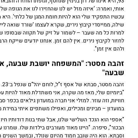
93, היא אימו של רון בנימין שנחטף, וגופתו הוחזרה וה
אותי, ואמרה: 'איזה מזל יש לנו שהחזירו לנו את הגופה ש
עכשיו התפקיד שלי הוא להיות חומת המגן של כלתי'. היא 
למרות כל מה שעבר – לשמור על זיק של תקווה שבסופו של
לחזור לקיבוץ נירים. אין להם זמן. אנחנו יודעים שייקח 
ולהם אין זמן".
זהבה מסטר: "המשפחה יושבת שבעה, אב
שבעה"
"ביומיום שלי, מאז מה שקרה, אני משתדלת מאוד להיות ע
חוויות, וזה עוזר. למזלי אני חברה במועדון גילאים בכפר 
במועדון – מבינים ומכילים, ואפילו משתפים איתי במידת מה
"אספי הוא הנכד השלישי שלנו, אבל שתי בנות דודותיו חיו
הבכור", סיפרה. "היינו מאוד מעורבים בילדות שלו. שמרנו עלי
וסבתא. הוא היה שובב חמוד מהיום שנולד, ובמשך השנים הפ