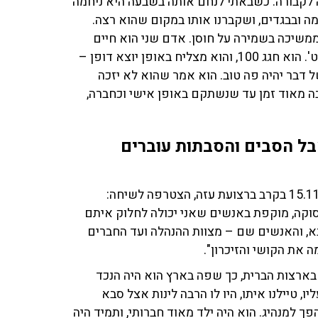
ובאה לקבורה. כשבאתי לנחם אותה בשבעה היא ניחמה
למה ובבגדים, ושקברנו אותו במקום שהוא רצה.
ממשיכה בשמירה על חוסן. אדם שני הוא חיים
שילה, ממייסדי קיבוץ נירים, שקרא לעצמו 'שורד שואה לייט'. הוא חגג 100, והוא מצליח באופן יוצא דופן –
 דבר יהיה פה טוב. הוא אמר שהוא לא יזכה
הרבה מאוד זמן עד שנשתקם באופן אישי וכחברה,
ל הסבים והסבתות עוברים
זהבה מסטר, סבתא של אסף ז"ל, לוחם יהל"ם שנפל ב־15.11.23 בקרב ברצועת עזה, הצטרפה לשיחה:
סוקה, מוקפת באנשים שאני יכולה לחלוק איתם
סבא, והאנשים שם – מצוות ההנהלה ועד החברים
 את הקושי והזיכרון".
 בארצות הברית, כך שפה בארץ הוא היה הנכד
ו, טיילנו איתו, היו לו הרבה לינות אצל סבא
ך למנהיג. הוא היה ילד מאוד חברותי, ותמיד היה