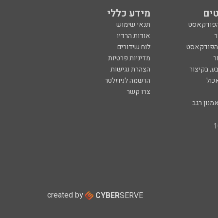
ים
מידע כללי
הפודקאסט
תנאי שימוש
ר
אודות הרדיו
 הפודקאסט
לוח שידורים
ר
מדיניות פרטיות
ע, בקיצור
הצהרת נגישות
כול
הרשמה לניוזלטר
צרו קשר
מנון רגב
created by
CYBER
SERVE