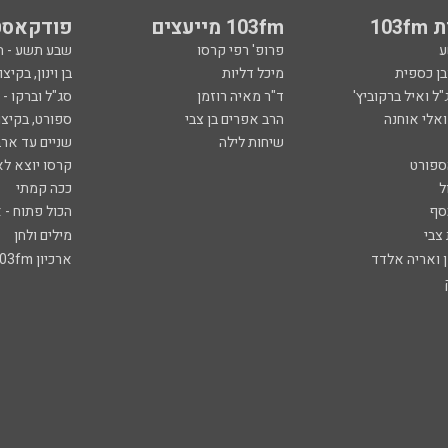
103
103fm מייעצים
פודקאסט
ע
פרופ' רפי קרסו
שבע תשע - 
ובן כספית
מיכל דליות
בן וינון, בקיצו
ל ואיל ברקוביץ'
ד"ר מאיה רוזמן
סג"ל וברקו -
ואלי אוחנה
הרב אפרים בן צבי
ספורט, בקיצו
שיחות לילה
שניים עד ארב
ספורט
קרסו יוצא לא
ל
ככה קמתי
סף
הכול פתוח - א
 צבי
מילים ולחן
ן ואריה אלדד
ארכיון 103fm