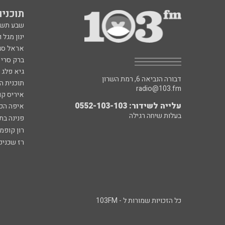
תוכניות fm
שבע תש
ינון מגל 
אראל סג"
ברק סרי 
גיא פלג
דבורה הנביאה 6, רמת השרון
תוכנית ה
radio@103.fm
איריס קו
עלייה לשידור: 0552-103-103
איפה הכ
בעלות שיחה רגילה
פנינה בת
רון קופמ
רז שכניק
כל הזכויות שמורות ל - 103FM