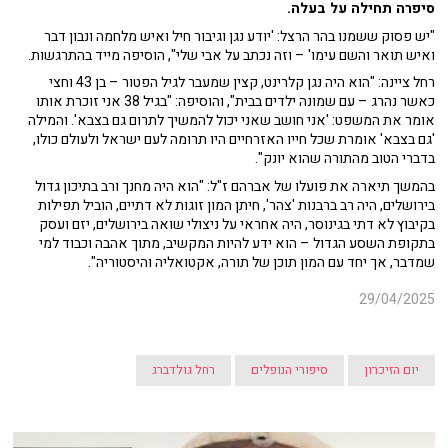
סיפרה תחילה על בעלה.
"יש פסוק ששמנו בהר הרצל: 'יודע נגן וגיבור חיל ואיש מלחמה ונבון דבר
ואיש תואר והשם עימו' – וזה נכתב על אבי שלי", הוסיפה מייד בהתרגשות.
רחל ציינה: "הוא היה נגן קלרינט, קצין שמעבר לגיל הפטור – בן 43 וחצי
כאשר נהרג – עם שמונה ילדים בבית", והוסיפה: "בגיל 38 אני זוכרת אותו
אומר את המשפט: 'אני חושב שאני יכול להמשיך לתרום גם בצבא'. והמילה
'גם בצבא' אומרת שכל חייו האזרחיים היו תרומה לעם ישראל ולעולם כולו,
בדברי הטוב מהתורה שהוא יונק".
בהמשך תיארה את פועלו של אברהם ז"ל: "הוא היה מחנך ורב בתיכון גדול
בירושלים, היה רב ברבנות 'צהר', חיתן המון זוגות לא דתיים, הוביל תפילות
בקיבוץ לא דתי בגינוסר, היה אחראי על ניצולי שואה בירושלים, יזם ועסק
בתקופת השסע הגדול – הוא ידע להיות המקשיב, מתוך אהבה וכבוד למי
שמדבר, אך יחד עם המון תוכן של תורה, אקטואליה והיסטוריה".
29/04/2025
יום הזיכרון
סיפורי הנופלים
רחל גולדברג