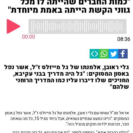
"כמות החברים שהייתה לו מכל
גווני הקשת הייתה באמת מיוחדת"
00:00
08:36
גלי ראובן, אלמנתו של גל מייזלס ז''ל, אשר נפל
באסון המסוקים: "גל היה מדריך בבני עקיבא,
החניכים שלו דיברו עליו כמו המדריך הרוחני
שלהם"
אראל סג''ל שוחח עם
גלי ראובן, אלמנתו של גל מייזלס ז''ל, אשר נפל ב
אסון
המסוקים: "היינו כמעט שנתיים נשואים, אבל ביחד מגיל 15, כל מה שאתה
זוכר, זכרונות ילדות חזקים מהגיל הזה".
"גדלנו בקרית אתא", הוסיפה לספר. "גם אני וגם הוא, גל היה מדריך בבני