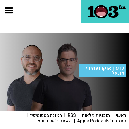
גדעון אוקו ועמיחי
אתאלי
ראשי
|
תוכניות מלאות
|
RSS
|
האזנה בספוטיפיי
|
האזנה ב־Apple Podcasts
|
האזנה ב־youtube