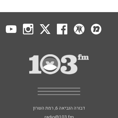
דבורה הנביאה 6, רמת השרון
radio@103.fm