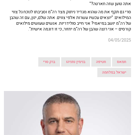
אתה טוען שזה חארטה?"
סרי גם תקף את מה שהוא מגדיר ניתוק מצד רה"מ וסביבתו לנוכח גל צווי
המילואים: "יוצאים עכשיו עשרות אלפי צווים. אתה שלם, ינון, עם זה שהבן
של רה"מ יושב במיאמי? אני חייב סולידריות. אנשים שעושים מילואים
קורסים – אני רוצה שהבן של רה"מ יחזור, כי זו דוגמה אישית".
04/05/2025
חמאס
חטיפה
בנימין נתניהו
ברק סרי
ישראל במלחמה