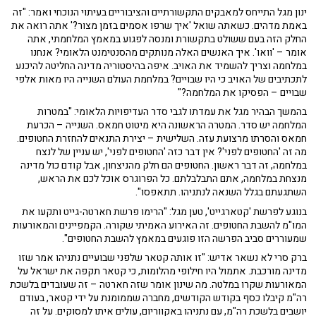
ינון מגל התייחס למאבקים התקשורתיים והציבוריים בעיתוי הנוכחי ואמר: "זה
באמת מדהים. כשאתה שואל 'איך שרפו אסמים בזמן מצור?' אתה רואה את
החלק הזה בעם ששולט בתקשורת ומנסה לפגוע במאמץ המלחמתי, אתה
אומר – 'וואו'. איך האנשים האלה מנותקים מהסנטימנט הלאומי? אנחנו
במלחמה וצריך להשמיד את האויב. איפה בהיסטוריה מדינה החליטה להיכנע
לתכתיבים של האויב כי היו שבויים? במלחמת העולם השנייה היו מאות אלפי
שבויים – הפסיקו את המלחמה?"
בהמשך הבהיר מגל את עמדתו לגבי סדר העדיפויות הלאומי: "במטרות
המלחמה יש סדר. המטרה הראשונה היא מיטוט חמאס. השנייה – הכרעת
חמאס והסרתו מרצועת עזה. השלישית – יצירת התנאים להחזרת החטופים.
מה זה 'החטופים לפני'? אין דבר כזה 'החטופים לפני', יש עניין של לנצח
במלחמה, זה דבר ראשון. החטופים הם חלק מהניצחון, אבל קודם כול מדינה
מנצחת במלחמה, אתם התבלבלתם. כל הפרוגרס אוכל לכם את הראש,
השתגעתם בגלל השנאה לנתניהו. תתאפסו".
בנוגע לפרשת 'קטארגייט', טען מגל: "הרימו פרשת חארטה-גייט ותקעו את
המו"מ להשבת החטופים. זה האירוע האמיתי שקורה. הקמפיינים והמאורעות
שמעוררים סביב הפרשה הזו פוגעים במאמץ להשבת החטופים".
ברק סרי לא נשאר אדיש: "זו אותה קטאר שלפני שבועיים נתניהו אמר שזו
מדינה מורכבת. אתמול היו חילופי מהלומות, כי קטאר תקפה את ישראל על
המאורעות שקרו במלטה. מה שינון אומר שזה חארטה – זה שעובדים בלשכת
רה"מ קיבלו כסף בקודש הקודשים, מחברה שממומנת על ידי קטאר, בעודם
יושבים בלשכת רה"מ, עם נתניהו באקווריום, עולים איתו למסוקים. על זה