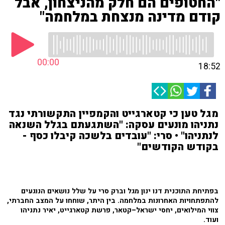
"החטופים הם חלק מהניצחון, אבל
קודם מדינה מנצחת במלחמה"
00:00
18:52
מגל טען כי קטארגייט והקמפיין התקשורתי נגד
נתניהו מונעים עסקה: "השתגעתם בגלל השנאה
לנתניהו" • סרי: "עובדים בלשכה קיבלו כסף -
בקודש הקודשים"
בפתיחת התוכנית דנו ינון מגל וברק סרי על שלל נושאים הנוגעים
להתפתחויות האחרונות במלחמה. בין היתר, שוחחו על המצב החברתי,
צווי המילואים, יחסי ישראל–קטאר, פרשת קטארגייט, יאיר נתניהו
ועוד.