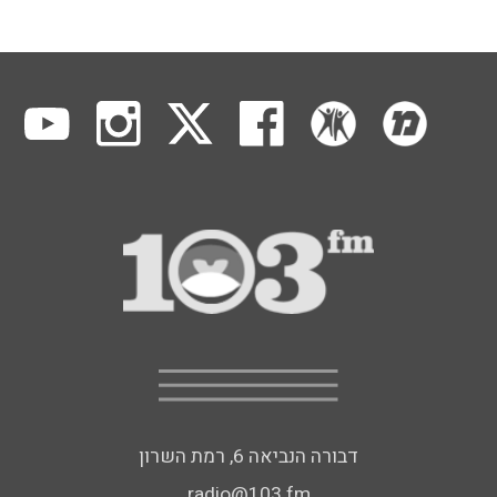
דבורה הנביאה 6, רמת השרון
radio@103.fm