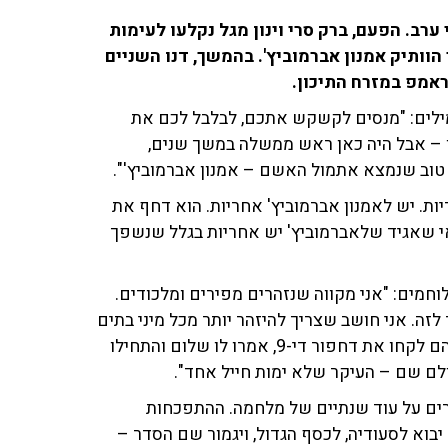
ערב. הפעם, ברק סרי וינון מגל נקלעו לעימות
וותיק אמנון אברמוביץ'. בהמשך, דנו השניים
ראמפ במזרח התיכון.
במילים: "מנסים לקשקש אתכם, לבלבל לכם את
יעו – אבל היה כאן ראש ממשלה במשך שנים,
וב שנמצא אתמול האשם – אמנון אברמוביץ'".
ת. יש לאמנון אברמוביץ' אחריות. הוא דחף את
י שאגיד שלאברמוביץ' יש אחריות בגלל שנשפך
חמים: "אני מקווה שנזהרים מפירים ומלכודים.
לזה. אני חושב שצריך להיזהר יותר מכל מיני בתים
ממולכדים שם. גבעתי – בסבב האחרון שנפל להם חייל – הם לקחו את דחפור די-9, אמרו לו שלום והתחילו
ולם שם – העיקר שלא ימות חייל אחד".
רים על עוד שנתיים של מלחמה. ההתפכחות
בוא לסעודיה, לכסף הגדול, ויגמור שם הסדר –