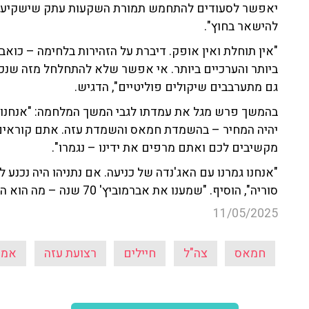
יאפשר לסעודים להתחמש תמורת השקעות עתק שישקיעו ב
להישאר בחוץ".
"אין תוחלת ואין אופק. דיברת על הזהירות בלחימה – כוא
ביותר והערכיים ביותר. אי אפשר שלא להתחלחל מזה שנכנ
גם מתערבבים שיקולים פוליטיים", הדגיש.
בהמשך פרש מגל את עמדתו לגבי המשך המלחמה: "אנחנו 
יהיה המחיר – בהשמדת חמאס והשמדת עזה. אתם קוראים 
מקשיבים לכם ואתם מרפים את ידינו – נגמרו".
"אנחנו גמרנו עם האג'נדה של כניעה. אם נתניהו היה נכנע 
סוריה", הוסיף. "שמענו את אברמוביץ' 70 שנה – מה הוא הביא?", תהה.
11/05/2025
חמאס
צה"ל
חיילים
רצועת עזה
אמנו