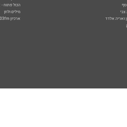
סף
הכול פתוח - א
 צבי
מילים ולחן
ן ואריה אלדד
ארכיון 103fm