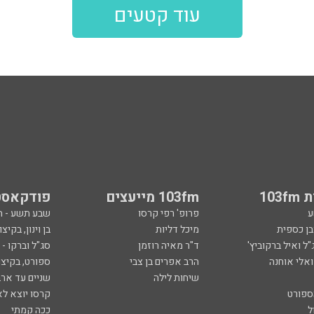
עוד קטעים
103
103fm מייעצים
פודקאסט
ע
פרופ' רפי קרסו
שבע תשע - 
ובן כספית
מיכל דליות
בן וינון, בקיצו
ל ואיל ברקוביץ'
ד"ר מאיה רוזמן
סג"ל וברקו -
ואלי אוחנה
הרב אפרים בן צבי
ספורט, בקיצו
שיחות לילה
שניים עד ארב
ספורט
קרסו יוצא לא
ל
ככה קמתי