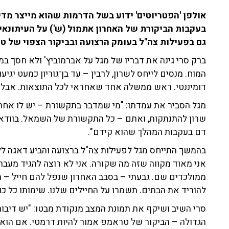
אולפן 'הפטריוטים' ידוע בשל הדרמות שהוא מייצר מדי 
בעקבות הביקורת של האחרון אתמול (ש') על העיתונאי ה
גם בפעילות צה"ל בעומק הרצועה ובביקור הצפוי של ט
ברק סרי גינה את דבריו של מגל על אברמוביץ' ולא חסך 
המוח. מנסים לייחס לשרון, לרבין – עד בן־גוריון כמעט יג
דומיננטי. ראש ממשלה אחד שאחראי לכל התוצאות. אבל ט
מגל הסביר את עמדתו: "מי שמדבר בתקשורת – יש לו אחריו
שרון להתנתקות, ואתם – כל התקשורת של השמאל. בוודא
דם בעקבות המהלך שהוא קידם".
בהמשך התייחס מגל לפעילות צה"ל ברצועה והביע דאגה ללו
אני מאוד מקווה שזה מה שקורה. אני לא רוצה להגיד מעבר 
להוריד את הבתים. תשמרו על החיילים שלנו. שימותו כל כ
סרי השיב ושיקף את תמונת המצב מנקודת מבטו: "יש דיבו
הגדולה – הביקור של טראמפ אמור להיות דרמטי. אם הוא י