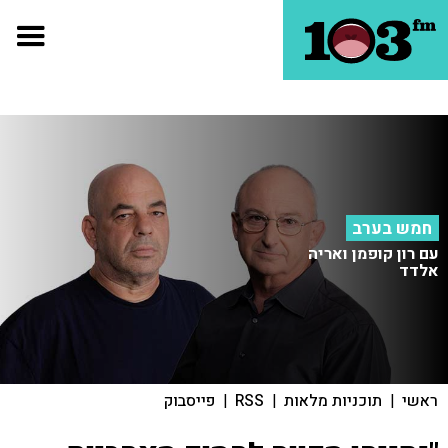
חמש בערב
עם רון קופמן ואריה
אלדד
ראשי
|
תוכניות מלאות
|
RSS
|
פייסבוק