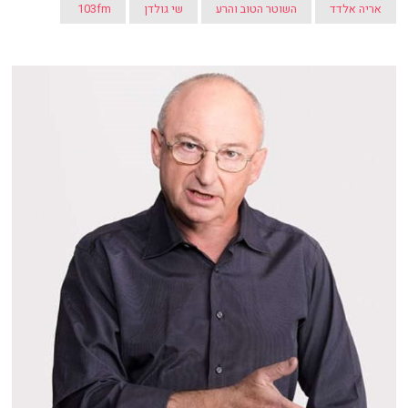
אריה אלדד
השוטר הטוב והרע
שי גולדן
103fm