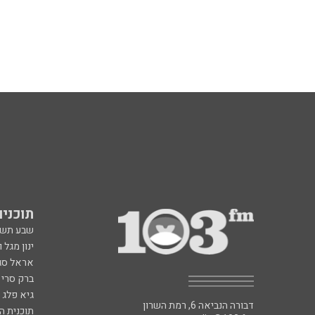
תוכניות fm
שבע תש
ינון מגל 
אראל סג"
ברק סרי 
גיא פלג
דבורה הנביאה 6, רמת השרון
תוכנית ה