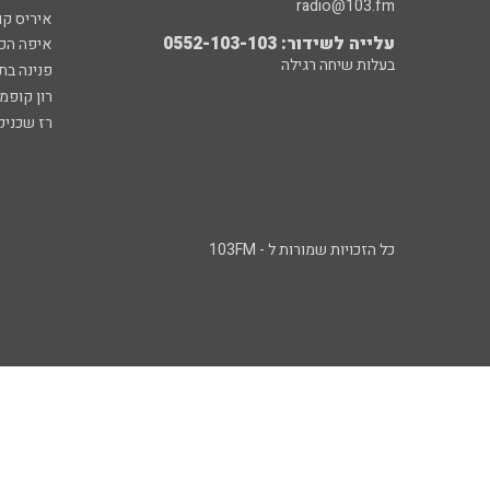
radio@103.fm
איריס קו
עלייה לשידור: 0552-103-103
איפה הכ
בעלות שיחה רגילה
פנינה בת
רון קופמ
רז שכניק
כל הזכויות שמורות ל - 103FM