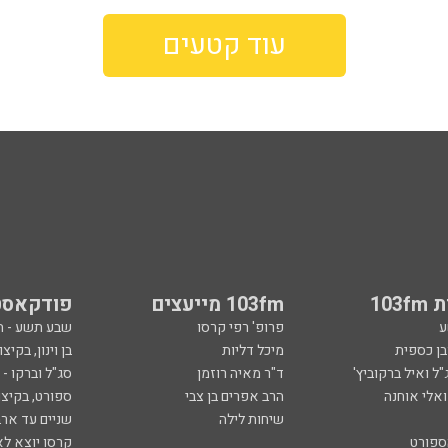
עוד קטעים
103
103fm מייעצים
פודקאסט
ע
פרופ' רפי קרסו
שבע תשע - 
ובן כספית
מיכל דליות
בן וינון, בקיצו
ל ואיל ברקוביץ'
ד"ר מאיה רוזמן
סג"ל וברקו -
ואלי אוחנה
הרב אפרים בן צבי
ספורט, בקיצו
שיחות לילה
שניים עד ארב
ספורט
קרסו יוצא לא