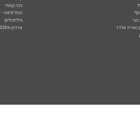
ל
ככה קמתי
סף
הכול פתוח - א
 צבי
מילים ולחן
ן ואריה אלדד
ארכיון 103fm