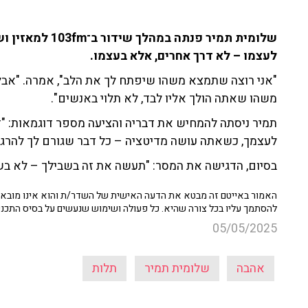
שלומית תמיר פנת
לעצמו – לא דרך אחרים, אלא בעצמו.
"אני רוצה שתמצא משהו שיפתח לך את הלב", אמרה. "אבל
משהו שאתה הולך אליו לבד, לא תלוי באנשים".
תמיר ניסתה להמחיש את דבריה והציעה מספר דוגמאות: "
לעצמך, כשאתה עושה מדיטציה – כל דבר שגורם לך להרגיש
בסיום, הדגישה את המסר: "תעשה את זה בשבילך – לא בש
האמור באייטם זה מבטא את הדעה האישית של השדר/ת והוא אינו מובא כ
להסתמך עליו בכל צורה שהיא. כל פעולה ושימוש שנעשים על בסיס התכנ
05/05/2025
אהבה
שלומית תמיר
תלות