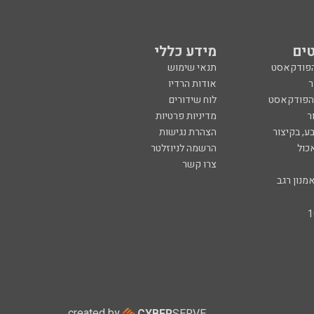
ים
מידע כללי
הפודקאסט
תנאי שימוש
ר
אודות הרדיו
 הפודקאסט
לוח שידורים
ר
מדיניות פרטיות
ע, בקיצור
הצהרת נגישות
כול
הרשמה לניוזלטר
צרו קשר
מנון רגב
created by