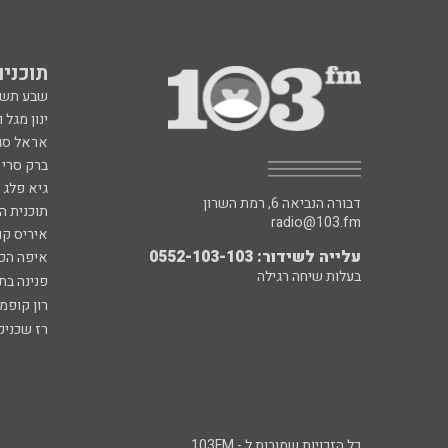
תוכניות fm
שבע תש
ינון מגל 
אראל סג"
ברק סרי 
גיא פלג
דבורה הנביאה 6, רמת השרון
תוכנית ה
radio@103.fm
איריס קו
עלייה לשידור: 0552-103-103
איפה הכ
בעלות שיחה רגילה
פנינה בת
רון קופמ
רז שכניק
כל הזכויות שמורות ל - 103FM