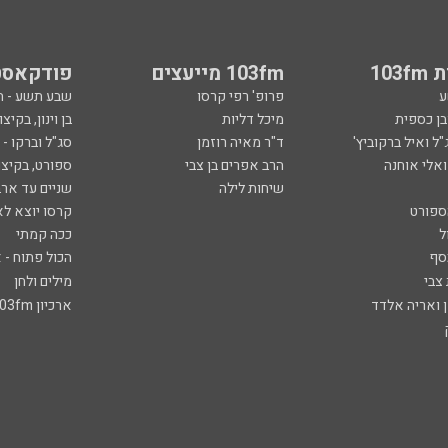
103
103fm מייעצים
פודקאסט
ע
פרופ' רפי קרסו
שבע תשע - 
ובן כספית
מיכל דליות
בן וינון, בקיצו
ל ואיל ברקוביץ'
ד"ר מאיה רוזמן
סג"ל וברקו -
ואלי אוחנה
הרב אפרים בן צבי
ספורט, בקיצו
שיחות לילה
שניים עד ארב
ספורט
קרסו יוצא לא
ל
ככה קמתי
סף
הכול פתוח - א
 צבי
מילים ולחן
ן ואריה אלדד
ארכיון 103fm