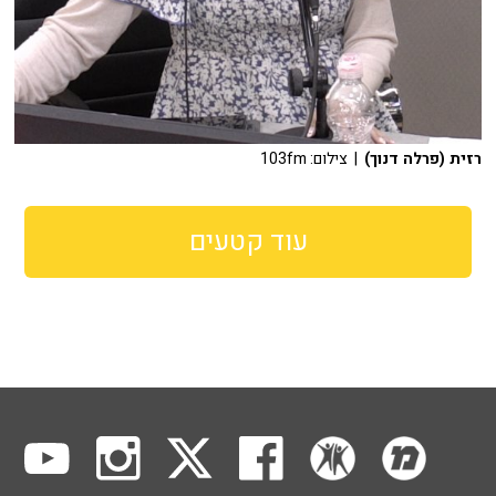
רזית (פרלה דנוך)
| צילום: 103fm
עוד קטעים