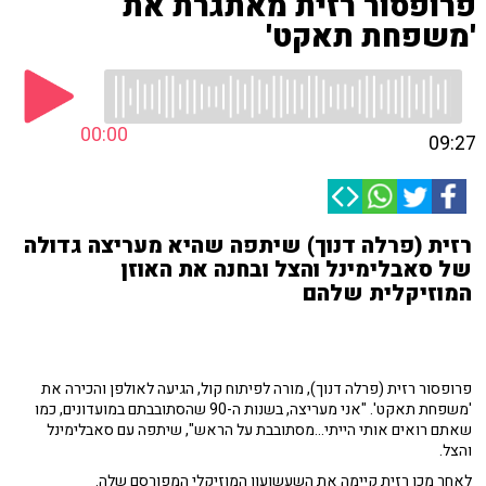
פרופסור רזית מאתגרת את
'משפחת תאקט'
00:00
09:27
רזית (פרלה דנוך) שיתפה שהיא מעריצה גדולה
של סאבלימינל והצל ובחנה את האוזן
המוזיקלית שלהם
פרופסור רזית (פרלה דנוך), מורה לפיתוח קול, הגיעה לאולפן והכירה את
'משפחת תאקט'. "אני מעריצה, בשנות ה-90 שהסתובבתם במועדונים, כמו
שאתם רואים אותי הייתי...מסתובבת על הראש", שיתפה עם סאבלימינל
והצל.
לאחר מכן רזית קיימה את השעשועון המוזיקלי המפורסם שלה.