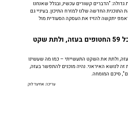
 גדולה: "הדברים קשורים עכשיו, ובגלל שאנחנו
 התוכנית החדשה שלנו למזרח התיכון. בעיניי גם
ראמפ יתקשה להזיז את העסקה הסעודית מול
"נוכל להגיע עכשיו להסדר שישחרר את כל 59 החטופים בעזה, ולתת שקט
להסדר שישחרר את כל 59 החטופים בעזה, ולתת את השקט התעשייתי – כמו מה שעשינו
 זה לנושא האיראני. נהיה מוכנים להתפשר בעזה,
", סיכם המומחה.
עריכה: אחיעד לוק