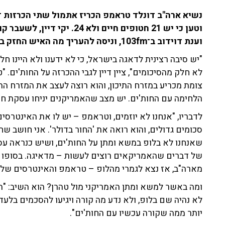
נשיא ארה"ב דונלד טראמפ הכריז אתמול שתי הכרזות ד
וטען כי יש 21 חטופים חיים ולא
וענת דוידוב ב־103fm, וניסה להעריך מה האיש החזק בעולם רוצה, וכיצד זה ישפיע עלינו.
"יש סיבה רצינית לדאגה בישראל, כי לא ידענו ולא היינו 
לא חלק מהסיכומים", ציין דיין לגבי ההכרזה על החות'ים.
צומת מכריע במזרח התיכון, והוא רוצה לעצב את המזרח הת
הלחימה עם החות'ים. יש מצב שהאמריקנים יניחו עסקת ח
לדבריו, "אנחנו לא יוזמים, וטראמפ – יש לו את האינטרסים 
סכומים גדולים, והוא רואה את 'החור בדולר'. אני חושב ש
שאנחנו לא בלופ במשא ומתן על החות'ים, ושיש כנראה עס
של דברים שהאמריקאים רוצים לעשות – מדאיגה. בסופו ש
מארה"ב, אז נצא לגמרי מהלופ – טראמפ והאינטרסים שלו 
ומה באשר למשא ומתן האמריקני מול טהרן? הוא השיב: "ה
לא נהיה שם בלופ, ולא נדע מה קורה ויגיעו להסכמים בלעדי
יותר ממה שקורה עכשיו עם החות'ים".