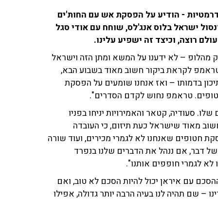
רמטיות - הודיע על הפסקת אש עם החות'ים
 24. יקי דיין, לשעבר קונסול ישראל בלוס אנג'לס, שוחח עם אודי סגל
חלק מהלופ – לא ידענו על המשא ומתן הזה וישראל
 "טראמפ לקראת ביקור חשוב מאוד בשבוע הבא,
יכון בדמותו – ואז אנחנו שומעים על הפסקת
טופים. טראמפ נחוש לקדם הסדרים".
שלו. סעודיה, קטאר והאמירויות יניחו בפניו
חשוב מאוד שישראל כעת תיזום, כי העובדה
קת חטופים שאנחנו לא לגמרי מכירים, ועוד שורה
ל דבר, אם ננהל את הדברים שלנו בנפרד
לא לגמרי חופפים אותנו".
הסכם עם איראן יכול להיות הסכם לא טוב, ואם
נו – שם תהיה לנו בעיה הרבה יותר גדולה, אפילו