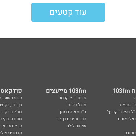
עוד קטעים
103
103fm מייעצים
פודקאסט
ע
פרופ' רפי קרסו
שבע תשע - 
ובן כספית
מיכל דליות
בן וינון, בקיצו
ל ואיל ברקוביץ'
ד"ר מאיה רוזמן
סג"ל וברקו -
ואלי אוחנה
הרב אפרים בן צבי
ספורט, בקיצו
שיחות לילה
שניים עד ארב
ספורט
קרסו יוצא לא