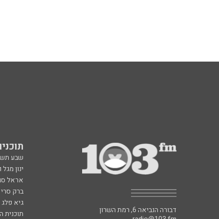
תוכניות fm
שבע תש
ינון מגל 
אראל סג"
ברק סרי 
גיא פלג
דבורה הנביאה 6, רמת השרון
תוכנית ה