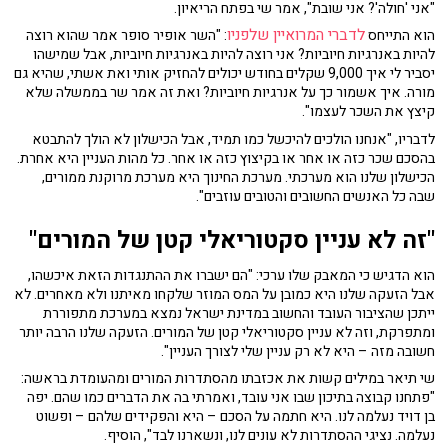
"אני 'חולה'? אני שובת", אמר שי בפתח הריאיון.
לדברי המרואיין שלפניו
הוא התייחס
: "השר אופיר סופר אמר שהוא רוצה
להיות באנרגיות חיוביות? אני רוצה להיות באנרגיות חיוביות, אבל שמישהו
יסביר לי איך 9,000 שקלים בחודש יכולים להחזיק אותי ואת אשתי, שהיא גם
מורה. איך אשמור כך על אנרגיות חיוביות? ואת זה אמר שר בממשלה שלא
קיצץ את השכר לעצמו".
לדבריו, "אנחנו הולכים להיכשל כמו תמיד, אבל הכישלון לא הולך להתבטא
בהסכם שכר כזה או אחר או בקיצוץ כזה או אחר. כל מהות העניין היא אחרת.
הכישלון שלנו הוא מערכתי. מערכת החינוך היא מערכת מרוקנת ממורים,
שבה כל האנשים החשובים והטובים עוזבים".
"זה לא עניין סקטוריאלי קטן של המורים"
הוא הדגיש כי המאבק שלו ערכי: "הם ישברו את ההתנגדות הזאת איכשהו,
אבל הזעקה שלנו היא כמובן על המס המוזר שלקחו מאיתנו ולא מאחרים. לא
ייתכן שהציבור העובד והחשוב במדינת ישראל נמצא במערכת מתפוררת
ומתפרקת, וזה לא עניין סקטוריאלי קטן של המורים. הזעקה שלנו הרבה יותר
חשובה מזה – היא לא רק עניין שלי לצורך העניין".
שי תיאר במילים קשות את אכזבתו מהסתדרות המורים ומהעומדת בראשה:
"פתחנו קבוצה בתיכון שבו אני עובד, ואמרתי בה את הדברים כמו שהם. יפה
בן דויד נעלמה לנו. היא חתמה על הסכם – היא והפקידים שלהם – ופשוט
נעלמה. נציגי ההסתדרות לא עונים לנו, ונשארנו לבד", הוסיף.