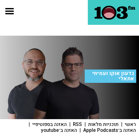
גדעון אוקו ועמיחי
אתאלי
ראשי
|
תוכניות מלאות
|
RSS
|
האזנה בספוטיפיי
|
האזנה ב־Apple Podcasts
|
האזנה ב־youtube