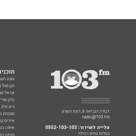
תוכניות fm
שבע תש
ינון מגל 
אראל סג"
ברק סרי 
גיא פלג
דבורה הנביאה 6, רמת השרון
תוכנית ה
radio@103.fm
איריס קו
עלייה לשידור: 0552-103-103
איפה הכ
בעלות שיחה רגילה
פנינה בת