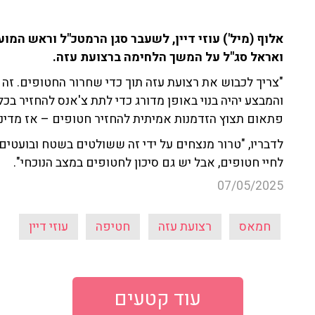
אלוף (מיל') עוזי דיין, לשעבר סגן הרמטכ"ל וראש המוע
ואראל סג"ל על המשך הלחימה ברצועת עזה.
"צריך לכבוש את רצועת עזה תוך כדי שחרור החטופים. זה
והמבצע יהיה בנוי באופן מדורג כדי לתת צ'אנס להחזיר בכל ז
פתאום תצוץ הזדמנות אמיתית להחזיר חטופים – אז מדינת
לדבריו, "טרור מנצחים על ידי זה ששולטים בשטח ובועטים 
לחיי חטופים, אבל יש גם סיכון לחטופים במצב הנוכחי".
07/05/2025
חמאס
רצועת עזה
חטיפה
עוזי דיין
עוד קטעים