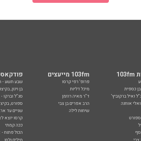
103
103fm מייעצים
פודקאסט
ע
פרופ' רפי קרסו
שבע תשע - 
ובן כספית
מיכל דליות
בן וינון, בקיצו
ל ואיל ברקוביץ'
ד"ר מאיה רוזמן
סג"ל וברקו -
ואלי אוחנה
הרב אפרים בן צבי
ספורט, בקיצו
שיחות לילה
שניים עד ארב
ספורט
קרסו יוצא לא
ל
ככה קמתי
סף
הכול פתוח - א
 צבי
מילים ולחן