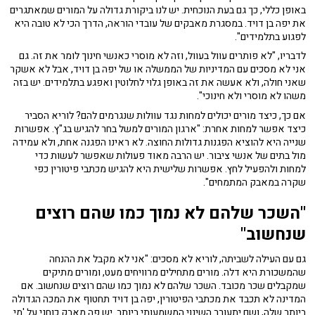
באופן כללי, כך גם בעת הנוכחית. יש לנו ביקורת גדולה על המורים שמאתגרים
את יפה בן דויד. במסגרת מאבקים של עובדי הוראה, הדרך הכי לא טובה היא
לפגוע בתלמידים".
לדבריו, "לא פותרים עוול בעוול, וזה לא מוסרי כאנשי חינוך לומר את זה. גם
אני לא מסכים עם המדיניות של הממשלה או של יפה בן דויד, אבל לא אשקר
שאני חולה, ולא אעשה את זה באופן גלוי לחלוטין ואפגע בתלמידים. יש בזה
משהו לא מוסרי ולא חינוכי".
אם כך, כיצד מורים יכולים למחות נגד עוולות שנגרמים להם? לוריא הסביר
כיצד אפשר למחות אחרת: "ארגון המורים למשל בחר להגיש בג"ץ. אפשרות
שנייה היא להוציא הפגנות גדולות החוצה. לא ראינו הפגנה אחת, ולא עמידה
מול בתים של אנשי ציבור. יש הרבה מאוד פעולות שאפשר לעשות כדי
למחות ולהפעיל לחץ. אפשרות שלישית היא להגיש מכתבי פיטורין כפי
שקרה במאבק המתמחים".
"השכר שלהם לא נמוך כמו שהם רוצים
שנחשוב"
גם עם העילה לשביתה, לוריא לא מסכים: "אני לא מקבל את ההנחה
שהמשכורת היא דלה. מורים מתחילים מרוויחים מעט, ומורים מתיקים
שמקבלים שכר מכובד. השכר שלהם לא נמוך כמו שהם רוצים שנחשוב. אם
המדינה לא תכבד את מכתבי הפיטורין, יפה בן דויד תחטוף את המכה הגדולה
ביותר שלה, ושם יתעורר השינוי המשמעותי ביותר. יש פה מאבק כוחני על 'מי