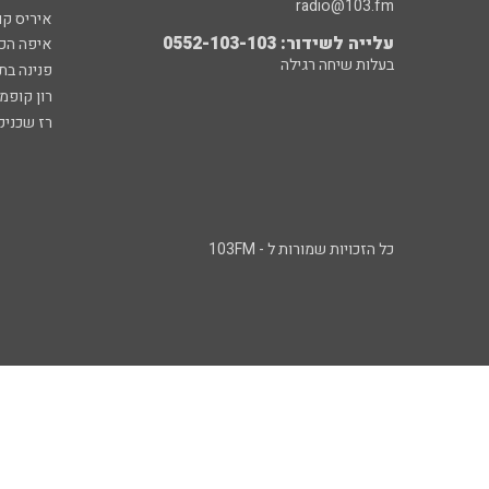
radio@103.fm
איריס קו
עלייה לשידור: 0552-103-103
איפה הכ
בעלות שיחה רגילה
פנינה בת
רון קופמ
רז שכניק
כל הזכויות שמורות ל - 103FM