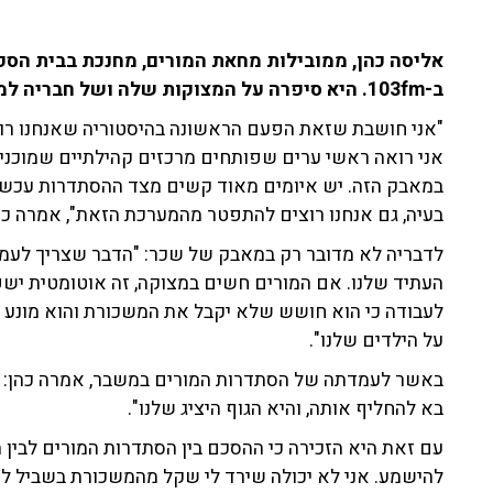
אליסה כהן, ממובילות מחאת המורים, מחנכת בבית הספר 
ב-103fm. היא סיפרה על המצוקות שלה ושל חבריה למקצוע, וקראה למדינה לדאוג לדור העתיד.
"אני חושבת שזאת הפעם הראשונה בהיסטוריה שאנחנו רו
אני רואה ראשי ערים שפותחים מרכזים קהילתיים שמוכנים
במאבק הזה. יש איומים מאוד קשים מצד ההסתדרות עכשיו,
בעיה, גם אנחנו רוצים להתפטר מהמערכת הזאת", אמרה כה
לדבריה לא מדובר רק במאבק של שכר: "הדבר שצריך לעמוד
העתיד שלנו. אם המורים חשים במצוקה, זה אוטומטית ישפי
לעבודה כי הוא חושש שלא יקבל את המשכורת והוא מונע מפ
על הילדים שלנו".
באשר לעמדתה של הסתדרות המורים במשבר, אמרה כהן: "אי
בא להחליף אותה, והיא הגוף היציג שלנו".
עם זאת היא הזכירה כי ההסכם בין הסתדרות המורים לבין הא
להישמע. אני לא יכולה שירד לי שקל מהמשכורת בשביל לפר