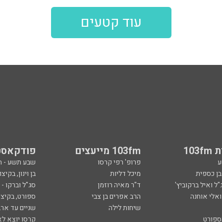
עוד קטעים
103
103fm מייעצים
פודקאסט
ע
פרופ' רפי קרסו
שבע תשע - 
ובן כספית
מיכל דליות
בן וינון, בקיצו
ל ואיל ברקוביץ'
ד"ר מאיה רוזמן
סג"ל וברקו -
ואלי אוחנה
הרב אפרים בן צבי
ספורט, בקיצו
שיחות לילה
שניים עד ארב
ספורט
קרסו יוצא לא