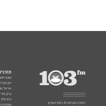
תוכניות fm
שבע תש
ינון מגל 
אראל סג"
ברק סרי 
גיא פלג
דבורה הנביאה 6, רמת השרון
תוכנית ה