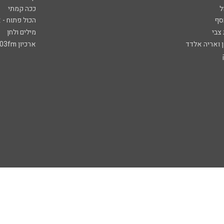
ל
ככה קמתי
סף
הכול פתוח - א
 צבי
מילים ולחן
ן ואריה אלדד
ארכיון 103fm