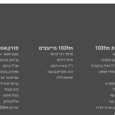
103
103fm מייעצים
פודקאסט
ע
פרופ' רפי קרסו
שבע תשע - 
ובן כספית
מיכל דליות
בן וינון, בקיצו
ל ואיל ברקוביץ'
ד"ר מאיה רוזמן
סג"ל וברקו -
ואלי אוחנה
הרב אפרים בן צבי
ספורט, בקיצו
שיחות לילה
שניים עד ארב
ספורט
קרסו יוצא לא
ל
ככה קמתי
סף
הכול פתוח - א
 צבי
מילים ולחן
ן ואריה אלדד
ארכיון 103fm