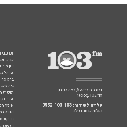
תוכניות fm
שבע תש
ינון מגל 
אראל סג"
ברק סרי 
גיא פלג
דבורה הנביאה 6, רמת השרון
תוכנית ה
radio@103.fm
איריס קו
עלייה לשידור: 0552-103-103
איפה הכ
בעלות שיחה רגילה
פנינה בת
רון קופמ
רז שכניק