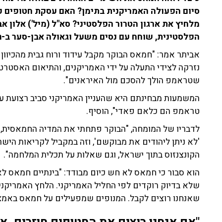
סיום הפעולה האמריקנית בתימן? האם עסקת חטופים ק
מלחיץ את ארגון הטרור הפלסטיני? סא"ל (מיל') אלון אב
הפלסטינית, שוחח עם נסים משעל וגאולה אבן-סער ב-103fm, וניסה לספר לנו מה הלך הרוח בעזה.
אביתר אמר: "חמאס הבוקר מקבל עידוד ורוח גבית מהכיוון
נזרקה לצידי התעלה על ידי האמריקנים, והתיאום האסטרטג
שטראמפ הולך להסכם מול האיראנים".
המשמעות מבחינתם היא שהעניין האמריקני סביב רצועת עז
טראמפ הם כלאם פאדי", הוסיף.
לדבריו של המומחה, "הבוקר פתחתי את המדיה החמאסית, ה
'לא ניתן ליהודים את מבוקשם', וזה במקביל לקריאות הישרא
הקונצנזוס בתוך ישראל, וגם שאלות על תכלית המלחמה".
הוא סבור כי חמאס לא חש כיום מבודד: "בינתיים חמאס ל
שלא בדיוק רוקדים לפי החליל האמריקני. הלחץ האמריקנ
שאנחנו רוצים לקבל. המנופים שמפעילים על חמאס באמצע