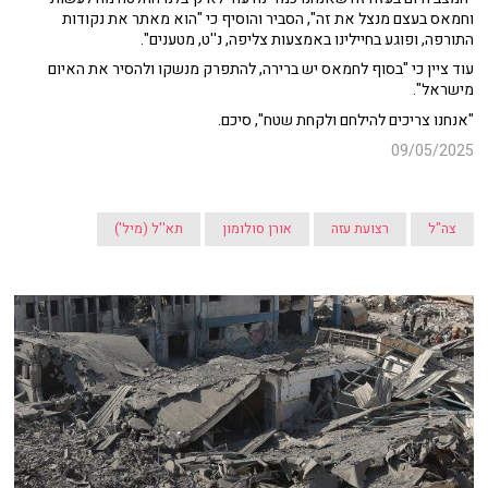
וחמאס בעצם מנצל את זה", הסביר והוסיף כי "הוא מאתר את נקודות
התורפה, ופוגע בחיילינו באמצעות צליפה, נ''ט, מטענים".
עוד ציין כי "בסוף לחמאס יש ברירה, להתפרק מנשקו ולהסיר את האיום
מישראל".
"אנחנו צריכים להילחם ולקחת שטח", סיכם.
09/05/2025
צה"ל
רצועת עזה
אורן סולומון
תא''ל (מיל')