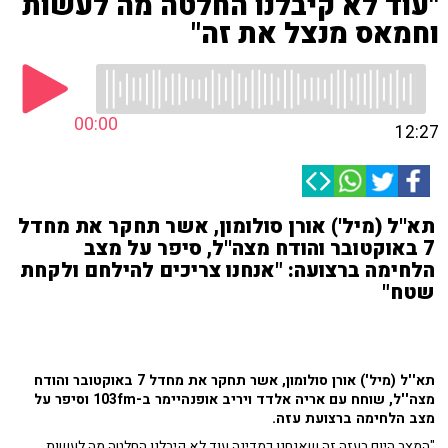
"עוד לא קיבלנו החלטה מה לעשות
וחמאס מנצל את זה"
00:00
12:27
תא''ל (מיל') אורן סולומון, אשר תחקר את מחדל
7 באוקטובר והודח מצה''ל, סיפר על מצב
הלחימה ברצועה: "אנחנו צריכים להילחם ולקחת
שטח"
תא''ל (מיל') אורן סולומון, אשר תחקר את מחדל 7 באוקטובר והודח
מצה''ל, שוחח עם אריה אלדד ויריב אופנהיימר ב-103fm וסיפר על
מצב הלחימה ברצועת עזה.
"המצב היום בעזה זה שאנחנו כמדינה עוד לא קיבלנו החלטה מה לעשות