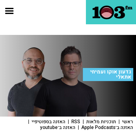
גדעון אוקו ועמיחי
אתאלי
ראשי
|
תוכניות מלאות
|
RSS
|
האזנה בספוטיפיי
|
האזנה ב־Apple Podcasts
|
האזנה ב־youtube