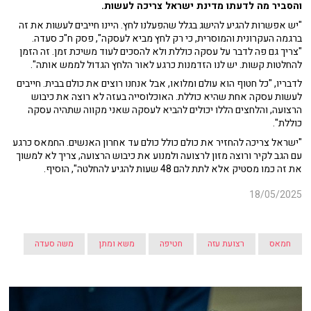
והסביר מה לדעתו מדינת ישראל צריכה לעשות.
"יש אפשרות להגיע להישג בגלל שהפעלנו לחץ. היינו חייבים לעשות את זה
ברגמה העקרונית והמוסרית, כי רק לחץ מביא לעסקה", פסק ח"כ סעדה.
"צריך גם פה לדבר על עסקה כוללת ולא להסכים לעוד משיכת זמן. זה הזמן
להחלטות קשות. יש לנו הזדמנות כרגע לאור הלחץ הגדול לממש אותה".
לדבריו, "כל חטוף הוא עולם ומלואו, אבל אנחנו רוצים את כולם בבית. חייבים
לעשות עסקה אחת שהיא כוללת. האוכלוסייה בעזה לא רוצה את כיבוש
הרצועה, והלחצים הללו יכולים להביא לעסקה שאני מקווה שתהיה עסקה
כוללת".
"ישראל צריכה להחזיר את כולם כולל כולם עד אחרון האנשים. החמאס כרגע
עם הגב לקיר ורוצה מזון לרצועה ולמנוע את כיבוש הרצועה, צריך לא למשוך
את זה כמו מסטיק אלא לתת להם 48 שעות להגיע להחלטה", הוסיף.
18/05/2025
חמאס
רצועת עזה
חטיפה
משא ומתן
משה סעדה