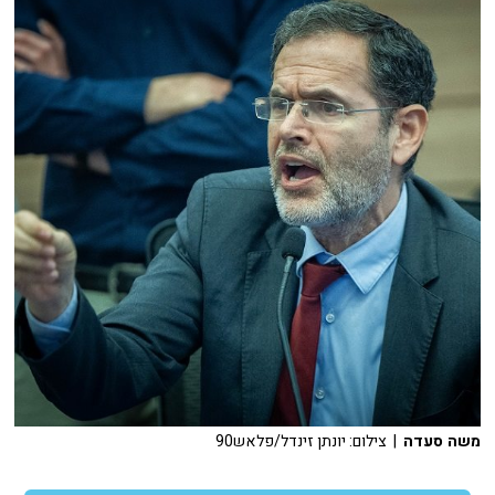
משה סעדה
| צילום: יונתן זינדל/פלאש90