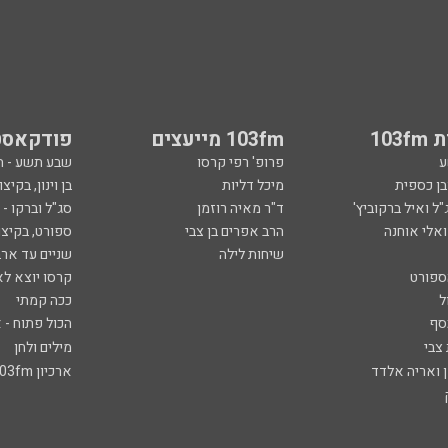
103
103fm מייעצים
פודקאסט
ע
פרופ' רפי קרסו
שבע תשע - 
ובן כספית
מיכל דליות
בן וינון, בקיצו
ל ואיל ברקוביץ'
ד"ר מאיה רוזמן
סג"ל וברקו -
ואלי אוחנה
הרב אפרים בן צבי
ספורט, בקיצו
שיחות לילה
שניים עד ארב
ספורט
קרסו יוצא לא
ל
ככה קמתי
סף
הכול פתוח - א
 צבי
מילים ולחן
ן ואריה אלדד
ארכיון 103fm