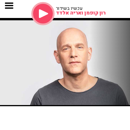
עכשיו בשידור
רון קופמן ואריה אלדד