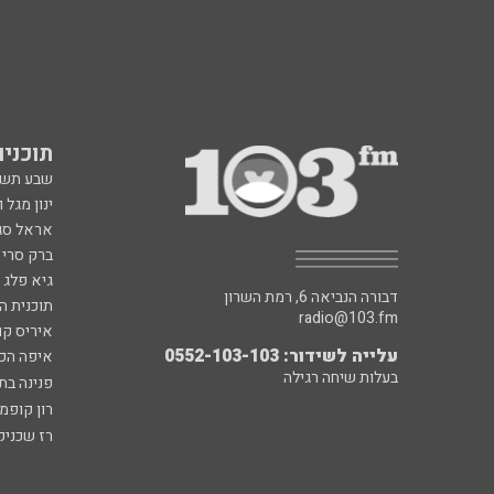
תוכניות fm
שבע תש
ינון מגל 
אראל סג"
ברק סרי 
גיא פלג
דבורה הנביאה 6, רמת השרון
תוכנית ה
radio@103.fm
איריס קו
עלייה לשידור: 0552-103-103
איפה הכ
בעלות שיחה רגילה
פנינה בת
רון קופמ
רז שכניק