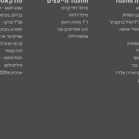
103
103fm מייעצים
פודקאסט
ע
פרופ' רפי קרסו
שבע תשע - 
ובן כספית
מיכל דליות
בן וינון, בקיצו
ל ואיל ברקוביץ'
ד"ר מאיה רוזמן
סג"ל וברקו -
ואלי אוחנה
הרב אפרים בן צבי
ספורט, בקיצו
שיחות לילה
שניים עד ארב
ספורט
קרסו יוצא לא
ל
ככה קמתי
סף
הכול פתוח - א
 צבי
מילים ולחן
ן ואריה אלדד
ארכיון 103fm