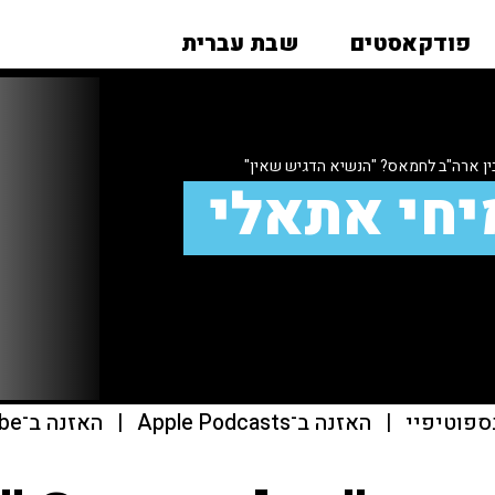
פודקאסטים
שבת עברית
ין ארה"ב לחמאס? "הנשיא הדגיש שאין"
יחי אתאלי
ספוטיפיי
|
האזנה ב־Apple Podcasts
|
האזנה ב־youtube