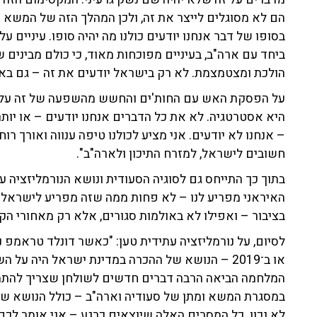
הם לא מסוגלים לייצר את זה, ולכן המהלך הזה של המשא ומת
בסופו של דבר אנחנו יודעים כולנו מה יהיה סופו. עיניים ע
ביחד עם ארה"ב, בעיניים מפוכחות מאוד, כי כולם מבינים
הולכת ומצטמצמת. לא רק בישראל יודעים את זה – גם באר
על הפסקת האש עם החות'ים והחשש מהשפעה של זה על ת
היא אסטרטגיה. לא את כל הדברים אנחנו יודעים – או יות
– אנחנו לא יודעים. אני מציע לכולנו טיפה ענווה ואורך רו
חשובים לישראל, למזרח התיכון ולארה"ב".
בתוך כך התייחס גם לסוגיה הסעודית ונושא הנורמליזציה 
האיראני מפריע לנו – לא פחות ממה שזה מפריע לישראל'. 
בציבור – ואפילו לא באולמות סגורים, אלא רק מאחורי הק
לסיום, על נורמליזציה עתידית טען: "כאשר דונלד טראמפ נ
או ב־2019 – הנושא של ההכרה במדינת ישראל היה ע
המלחמה הביאה הרבה דברים חדשים לשולחן שצריך להתמו
במסגרת המשא ומתן של סעודיה וארה"ב – כולל הנושא של 
לא נכון. כל המסרים האלה שיוצאים כרגע – אני אומר לכם: