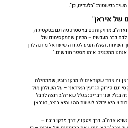
יב בפשטות: "בלעדינו, כן".
 של איראן"
 וארה"ב מדויקות גם באסטרטגיה וגם בטקטיקה,
ר לכם כבר מעכשיו – מכיוון שהמקסימום של
תוך השיחות האלה תגיע לנקודה שישראל מחכה להן
אנחנו מתכננים אותו מספר חודשים."
אן זה אחד שקוראים לו מרקו רוביו, שמתחילת
 וגם פירוק הגרעין האיראני – על השולחן מול
זה בגלל שני דברים: בגלל שארה"ב רוצה לקבל
ות שהיא יכולה לעשות מה שהיא רוצה, ואיראן
יא ארה"ב, דרך ויטקוף, דרך מרקו רוביו –
של ארה"ב לא פוגש את המינימום של איראן – כי