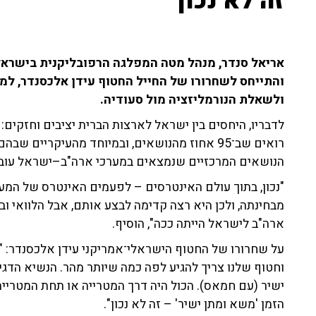
זה לא נכון"
והתייחס לשחרורו של החייל החטוף עידן אלכסנדר, למ
ולשאלת הנורמליזציה מול סעודיה.
לדבריו, היחסים בין ישראל לארצות הברית יציבים וחזקים:
רואים שב־95 אחוז מהנושאים, ובמיוחד מהעיקריים
הנושאים המרכזיים שנמצאים במערכי ארה"ב–ישראל עובדי
"נכון, בתוך עולם האינטרסים – לפעמים האינטרס של המע
מבחינתה, ולכן היא רצה קדימה לבצע אותם, אבל הלוואי 
ארה"ב לישראל הייתה ככה", הוסיף.
על שחרורו של החטוף הישראלי־אמריקני עידן אלכסנדר: "כ
וחטוף שלנו צריך להגיע לפה כמה שיותר מהר. הנשיא הדג
ישיר (עם חמאס). הכול היה דרך המטרייה או תחת המטרייה 
הזמן 'משא ומתן ישיר' – זה לא נכון".