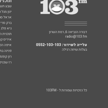
תוכניות fm
שבע תש
ינון מגל 
אראל סג"
ברק סרי 
גיא פלג
דבורה הנביאה 6, רמת השרון
תוכנית ה
radio@103.fm
איריס קו
עלייה לשידור: 0552-103-103
איפה הכ
בעלות שיחה רגילה
פנינה בת
רון קופמ
רז שכניק
כל הזכויות שמורות ל - 103FM