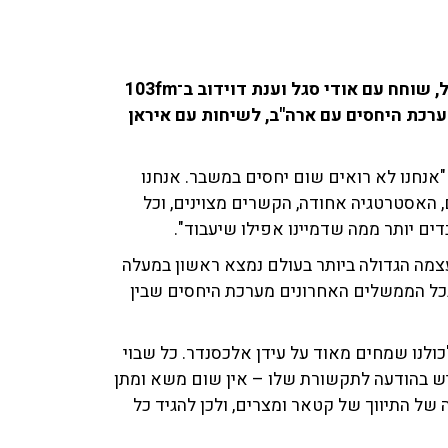
אריאל סנדר, מנהל מטה המפלגה הרפובליקנית בישראל, שוחח עם אודי סגל וענת דוידוב ב־103fm
ערכת היחסים עם ארה"ב, לשיחות עם איראן
 "אנחנו לא רואים שום יחסים במשבר. אנחנו
 שבהם, האסטרטגיה אחודה, הקשרים מצוינים, וכל
ם יותר ממה שדמיינו אפילו שיעבוד".
צמה הגדולה ביותר בעולם נמצא ראשון במעלה
ובכל הממשלים האחרונים מערכת היחסים שבין
ולנו שמחים מאוד על עידן אלכסנדר. כל שבוי
יש בהודעה לתקשורת שלו – אין שום משא ומתן
של התיווך של קטאר ומצרים, ולכן להגיד כל