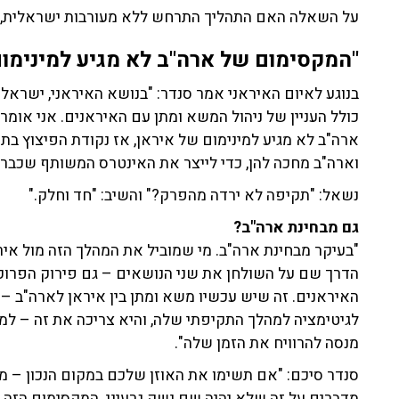
על השאלה האם התהליך התרחש ללא מעורבות ישראלית, הש
"המקסימום של ארה"ב לא מגיע למינימום
בנוגע לאיום האיראני אמר סנדר: "בנושא האיראני, ישראל
כולל העניין של ניהול המשא ומתן עם האיראנים. אני אומ
ארה"ב לא מגיע למינימום של איראן, אז נקודת הפיצוץ ב
וארה"ב מחכה להן, כדי לייצר את האינטרס המשותף שכבר 
נשאל: "תקיפה לא ירדה מהפרק?" והשיב: "חד וחלק."
גם מבחינת ארה"ב?
"בעיקר מבחינת ארה"ב. מי שמוביל את המהלך הזה מול איר
הדרך שם על השולחן את שני הנושאים – גם פירוק הפרוקסי
האיראנים. זה שיש עכשיו משא ומתן בין איראן לארה"ב – 
לגיטימציה למהלך התקיפתי שלה, והיא צריכה את זה – למר
מנסה להרוויח את הזמן שלה".
סנדר סיכם: "אם תשימו את האוזן שלכם במקום הנכון – מנש
מדברים על זה שלא יהיה שם נשק גרעיני. המקסימום הזה 