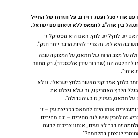
עם אודי סגל וענת דוידוב על חזרתו של החייל
נהל בין ארה"ב לחמאס ללא תיאום עם ישראל.
אם יש לחץ? יש לחץ. האם הוא מספיק? זו
בה היא לא. זה צריך להיות הרבה יותר חזק".
ולה על מצב הרוח של חמאס, על המצוקה שבה
 להחלטה הזו (שחרור עידן אלכסנדר). רק מחווה
אותו".
ותר בלחץ אמריקני מאשר בלחץ ישראלי. זו לא
בגלל הלחץ האמריקני, זה שלא ניצלנו את
ל חמאס, בעיניי, זו בעיה גדולה".
 ומעבירים אותו היום לחמאס בקריצת עין – זו
ריע זה להבין שיש לזה מחירים – וגם מחירים
לחמה זה דבר לא נעים., אנחנו צריכים לדעת
וסרי לניצחון במלחמה?"