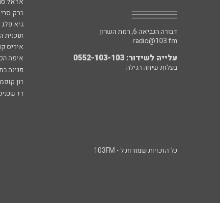
אראל סג"
ברק סרי 
גיא פלג
דבורה הנביאה 6, רמת השרון
תוכנית ה
radio@103.fm
איריס קו
עלייה לשידור: 0552-103-103
איפה הכ
בעלות שיחה רגילה
פנינה בת
רון קופמ
רז שכניק
כל הזכויות שמורות ל - 103FM