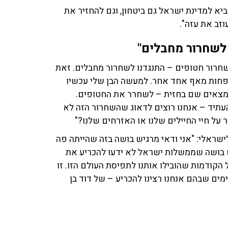
יא למדינת ישראל גם ביטחון, וגם להחזיר את
זב את עזה".
 לשחרור מחבלים"
שחרור חטופים – התנגדנו לשחרור מחבלים. זאת
פחות מאף אחד אחר. למעשה הבן שלי עכשיו
 נמצאים שם בחזית – לשחרר את החטופים.
העתיד – אנחנו רוצים לדאוג שהשחרור הזה לא
מר על חיי החיילים שלנו או האזרחים שלנו?"
שראלי: "אני ודאי מרגיש בושה בזה שהייתה פה
ון הזה ב־7 באוקטובר. מרגיש בושה שממשלות ישראל לא ידעו להכריע את
קודמות שהובילו אותנו לתפיסת העולם הזו. זו
ם שבהם אנחנו רצינו להכריע – של דוד בן