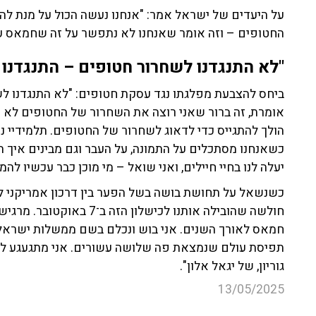
על היעדים של ישראל אמר: "אנחנו נעשה הכול על מנת להב
החטופים – וזה אומר שאנחנו לא נתפשר על זה שחמאס עו
"לא התנגדנו לשחרור חטופים – התנגדנו
ביחס להצבעת מפלגתו נגד עסקת חטופים: "לא התנגדנו ל
אומרת, זה ברור שאני רוצה את השחרור של החטופים לא 
הולך להתגייס כדי לדאוג לשחרור של החטופים. תלמידיי
כשאנחנו מסתכלים על התמונה, על העבר וגם מבינים איך 
יעלה לנו בחיי חיילים, ואני שואל – מי מוכן כבר עכשיו לה
כשנשאל על תחושת בושה בשל הפער בין דרכון אמריקני לי
חולשה שהובילה אותנו לכישל
חמאס לאורך השנים. אני בוש ונכלם בשם ממשלות ישראל ה
תפיסת עולם שנמצאת פה שלושה עשורים. אני מתגעגע לימי
גוריון, של יגאל אלון".
13/05/2025