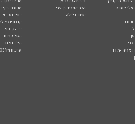
ל ואיל ברקוביץ'
ד"ר מאיה רוזמן
סג"ל וברקו -
ואלי אוחנה
הרב אפרים בן צבי
ספורט, בקיצו
שיחות לילה
שניים עד ארב
ספורט
קרסו יוצא לא
ל
ככה קמתי
סף
הכול פתוח - א
 צבי
מילים ולחן
ן ואריה אלדד
ארכיון 103fm