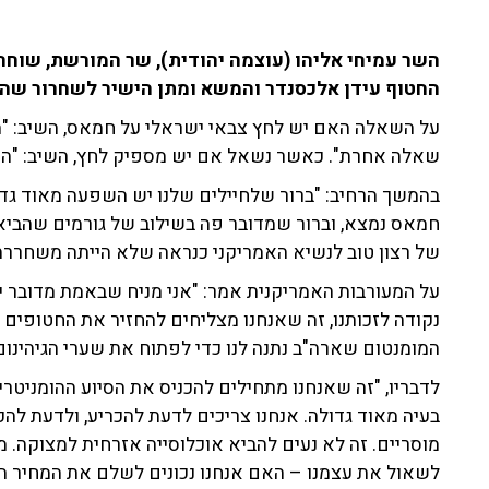
השר עמיחי אליהו (עוצמה יהודית), שר המורשת, שוחח 
החטוף עידן אלכסנדר והמשא ומתן הישיר לשחרור שהת
על השאלה האם יש לחץ צבאי ישראלי על חמאס, השיב: "ה
שאלה אחרת". כאשר נשאל אם יש מספיק לחץ, השיב: "התשו
בהמשך הרחיב: "ברור שלחיילים שלנו יש השפעה מאוד גד
חמאס נמצא, וברור שמדובר פה בשילוב של גורמים שהביאו
של רצון טוב לנשיא האמריקני כנראה שלא הייתה משחררת 
על המעורבות האמריקנית אמר: "אני מניח שבאמת מדובר י
נקודה לזכותנו, זה שאנחנו מצליחים להחזיר את החטופים 
המומנטום שארה"ב נתנה לנו כדי לפתוח את שערי הגיהינום ע
לדבריו, "זה שאנחנו מתחילים להכניס את הסיוע ההומניטרי
בעיה מאוד גדולה. אנחנו צריכים לדעת להכריע, ולדעת להכ
מוסריים. זה לא נעים להביא אוכלוסייה אזרחית למצוקה. מ
לשאול את עצמנו – האם אנחנו נכונים לשלם את המחיר המ