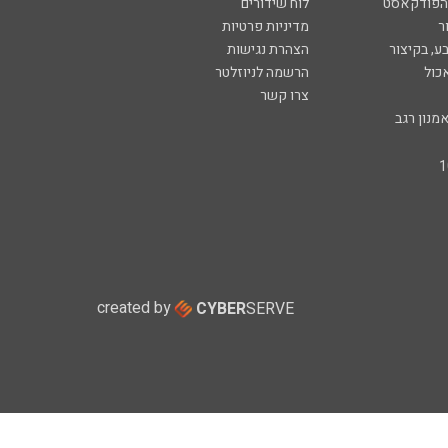
 הפודקאסט
לוח שידורים
ר
מדיניות פרטיות
ע, בקיצור
הצהרת נגישות
כול
הרשמה לניוזלטר
צרו קשר
מנון רגב
created by
CYBER
SERVE