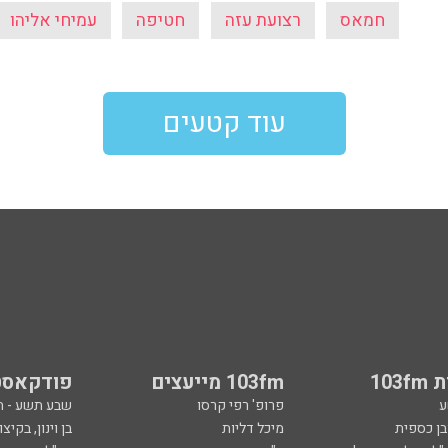
חמאס
רצועת עזה
חטיפה
עמיחי אליהו
עוד קטעים
103
103fm מייעצים
פודקאסט
ע
פרופ' רפי קרסו
שבע תשע - 
ובן כספית
מיכל דליות
בן וינון, בקיצו