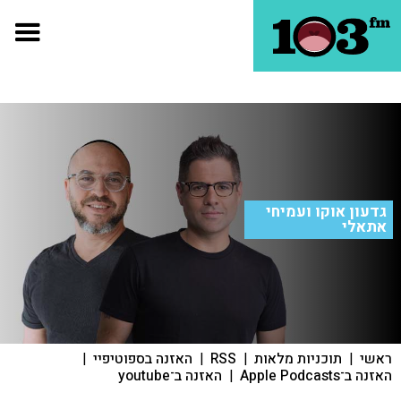
גדעון אוקו ועמיחי
אתאלי
ראשי
|
תוכניות מלאות
|
RSS
|
האזנה בספוטיפיי
|
האזנה ב־Apple Podcasts
|
האזנה ב־youtube