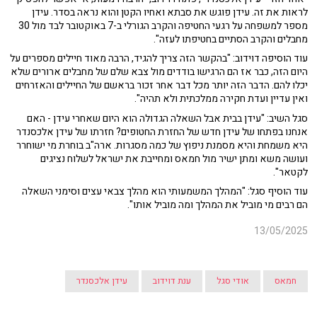
לראות את זה. עידן פוגש את סבתא ואחיו הקטן והוא נראה בסדר. עידן
מספר למשפחה על רגעי החטיפה והקרב הגורלי ב-7 באוקטובר לבד מול 30
מחבלים והקרב הסתיים בחטיפתו לעזה".
עוד הוסיפה דוידוב: "בהקשר הזה צריך להגיד, הרבה מאוד חיילים מספרים על
היום הזה, כבר אז הם הרגישו בודדים מול צבא שלם של מחבלים ארורים שלא
יכלו להם. הדבר הזה יותר מכל דבר אחר זכור בראשם של החיילים והאזרחים
ואין עדיין ועדת חקירה ממלכתית ולא תהיה".
סגל השיב: "עידן בבית אבל השאלה הגדולה הוא היום שאחרי עידן - האם
אנחנו בפתחו של עידן חדש של החזרת החטופים? חזרתו של עידן אלכסנדר
היא משמחת והיא מסמנת ניפוץ של כמה מסגרות. ארה"ב בוחרת מי ישוחרר
ועושה משא ומתן ישיר מול חמאס ומחייבת את ישראל לשלוח נציגים
לקטאר".
עוד הוסיף סגל: "המהלך המשמעותי הוא מהלך צבאי עצים וסימני השאלה
הם רבים מי מוביל את המהלך ומה מוביל אותו".
13/05/2025
חמאס
אודי סגל
ענת דוידוב
עידן אלכסנדר