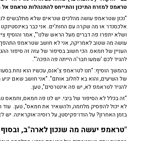
טראמפ למזרח התיכון והתייחס להתנהלות טראמפ אל מ
"נכון שטראמפ עושה מהלכים שנראים שלא מתלבשים לנו
אלכסנדר או מה שקרה עם החות'ים. אני כבר באינסטינקט ב
ושלא יתפרו פה דברים מעל הראש שלנו'", אמר והוסיף ציי
עושה מה שטוב לאמריקה, אני לא חושב שטראמפ התהפך עלינ
העניין של חמאס. הכי חשוב בסיפור של עזה זה סיפור ההגיר
להגיד לכם 'שמעו חבר'ה הייתה פה הפכה'".
בהמשך הוסיף: "תנו לטראמפ צ'אנס, עכשיו הוא נחת בסעוד
של השיעים, והוא בא לחלוב אותם". "אני חושב שאם יגיע מ
להגיד לטראמפ לא, יש פה אינטרסים", טען.
לא יכול להפסיק מלחמה, ולהשאיר את חמאס", טען. עוד 
בזמן האחרון? על הודו־פקיסטן, על רוסיה־אוקראינה. יש ל
"טראמפ יעשה מה שנכון לארה"ב, ובסוף 