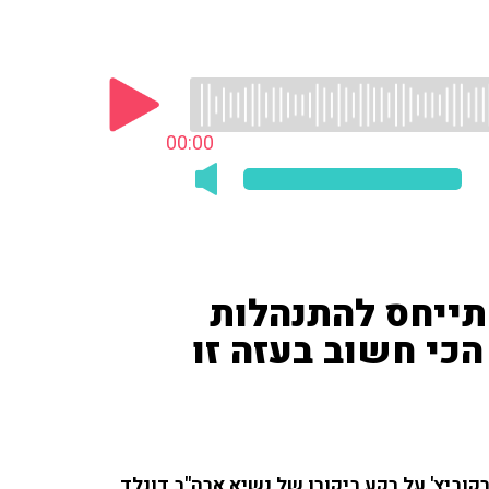
00:00
זקאלי ('i24NEWS') התייחס להתנהלות
הכי חשוב בעזה זו
 סג"ל ואייל ברקוביץ' על רקע ביקורו של נשיא ארה"ב דונלד