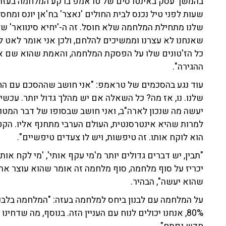
בהמשך עסק באינטרסים של טראמפ ברקע המלחמה בעזה: "
שעות לפני טיל נכנס לבית החולים 'נאצר' בח'אן יונס ומחס
שלנו מתחילת המלחמה שלא חוסל. זה ה-'יחיא סינוואר' של
שאנחנו לא עצרנו וממשיכים להלחם, ולכן אני אומר לאט 
כל הז'טונים שלו על הפסקת המלחמה, והאמת שהוא שם אות
ההגירה".
עוד נגע בהסכמים של טראמפ: "אני חושב שההסכם עם החו
שלנו. נו, אז מה? כל השאלה אם יש מהלך גדול יותר. עכ
יעשה מה שנכון לארה"ב, ואני חושב שבסופו של דבר המטו
למרות שהיא אינטרסנטית, העולם הערבי מתחנף אליו. הקטארי
הוא לוקח אותו. זה טיפשות, ויש לו צעדים טיפשיים".
"תבין, יש דברים גדולים יותר מ'מי עקף אותי', 'מי לקח א
יכריז על סוף מלחמה, סוף מלחמה זה אומר שהוא עוצר א
שהוא יעשה", הבהיר.
על המלחמה עם לבנון ביחס למלחמה בעזה: "המלחמה בלבנו
80%, אנחנו יכולים לנוח עם העניין הזה. בנוסף, מה שדח