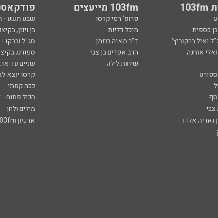
103
103fm מייעצים
פודקאסט
ע
פרופ' רפי קרסו
שבע תשע - 
ובן כספית
מיכל דליות
בן וינון, בקיצו
ל ואיל ברקוביץ'
ד"ר מאיה רוזמן
סג"ל וברקו -
ואלי אוחנה
הרב אפרים בן צבי
ספורט, בקיצו
שיחות לילה
שניים עד ארב
ספורט
קרסו יוצא לא
ל
ככה קמתי
סף
הכול פתוח - א
 צבי
מילים ולחן
ן ואריה אלדד
ארכיון 103fm