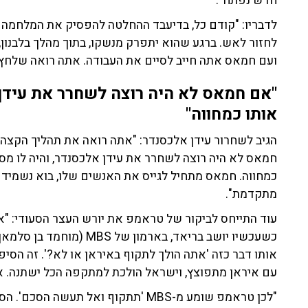
חדש נפתח".
לדבריו: "קודם כל, בדיעבד ההחלטה להפסיק את המלחמה בל
לחזור לאש. ברגע שהוא יתפרק מנשקו, בתוך מהלך בלבנון,
ועם חמאס אתה חייב לסיים את העבודה. אתה רואה שלחץ צ
"אם חמאס לא היה רוצה לשחרר את עידן
אותו כמחווה"
הגיב לשחרור עידן אלכסנדר: "אתה רואה את תהליך הקצה,
חמאס לא היה רוצה לשחרר את עידן אלכסנדר, והיה לו מספ
כמחווה. חמאס מתחיל לגייס את האנשים שלו, בוא נשמיד
מתקדמת".
עוד התייחס לביקור של טראמפ את יורש העצר הסעודי: "את
כשעכשיו יושב בריאד, בארמון
אותו דבר כזה 'אתה הולך לתקוף באיראן או לא?'. זה הסיפ
עם איראן מתפוצץ, וישראל הולכת למתקפה הכל ישתנה. אם
"לכן טראמפ שומע מ-MBS 'תתקוף ואל תע