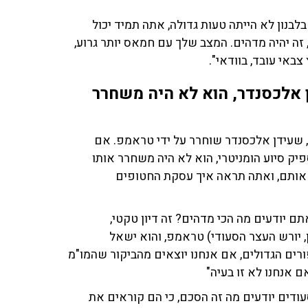
בנון לא הייתה טעות גדולה, אתה תמיד יכול
 זה יהיה מדהים. המצב שלך עם חמאס יותר גרוע,
באי עובד, בוודאי".
 אלכסנדר, הוא לא היה משחרר
 שעידן אלכסנדר שוחרר על ידי טראמפ. אם
יק סיוע הומניטרי, הוא לא היה משחרר אותו
 אותם, ואתה תראה איך עסקת החטופים
ם יודעים מה הכי מדהים? זה דיון טקטי,
 של MBS (מוחמד בן סלמאן, יורש העצר הסעודי) טראמפ, והוא ישאל
ורים הגדולים, אם אנחנו יוצאים מהביקור שהמו"מ
 אנחנו לא זו בעיה"
שה הסכם'. הסעודים יודעים מה זה הסכם, כי הם קוראים את