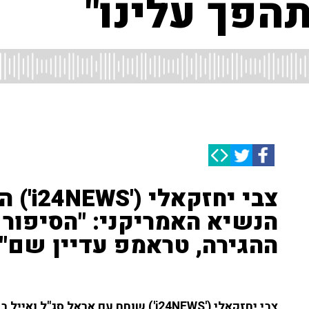
הפך עלינו"
צבי יח
הנשיא האמריקני: "הסיפור 
ההגירה, טראמפ עדיין שם"
צבי יחזקאלי ('i24NEWS') שוחח עם אראל