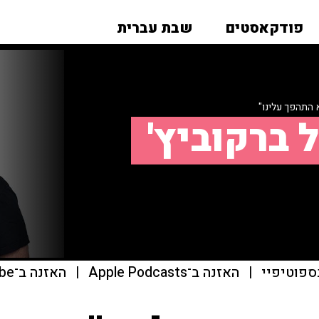
פודקאסטים
שבת עברית
התהפך עלינו"
 ברקוביץ'
ספוטיפיי
|
האזנה ב־Apple Podcasts
|
האזנה ב־youtube