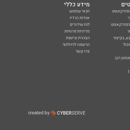
ים
מידע כללי
הפודקאסט
תנאי שימוש
ר
אודות הרדיו
 הפודקאסט
לוח שידורים
ר
מדיניות פרטיות
ע, בקיצור
הצהרת נגישות
כול
הרשמה לניוזלטר
צרו קשר
מנון רגב
created by
CYBER
SERVE