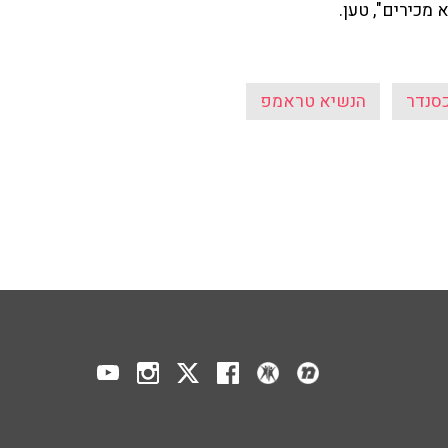
 מכירים", טען.
כסנדר
הנשיא טראמפ