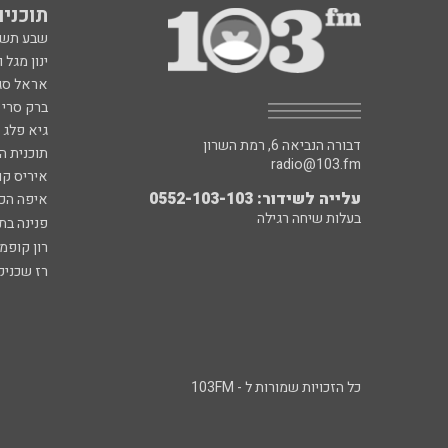
תוכניות fm
שבע תש
ינון מגל 
אראל סג"
ברק סרי 
גיא פלג
דבורה הנביאה 6, רמת השרון
תוכנית ה
radio@103.fm
איריס קו
עלייה לשידור: 0552-103-103
איפה הכ
בעלות שיחה רגילה
פנינה בת
רון קופמ
רז שכניק
כל הזכויות שמורות ל - 103FM