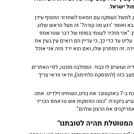
ול ישראל.
, למשל העסקה עם חמאס לשחרור החטוף עידן
א ואומר 'רגע מה קורה?' זה מעל הראש שלנו,
ן: "אני מזכיר לעצמי בסופו של דבר שטראמפ
ו עד כדי כך, כי עדיין הם רואים עין בעין את
ה. זה הפתרון שלו, ואם הוא ירד מזה אני אוכל
יה ועושים לו כבוד. המחלבה מוכנה, לפי האתרים
צב כזה (להפסקת הלחימה), וודאי וודאי צריך
"זה בכלל לא הסיפור של ביבי. יש לנו פה חמאס, וחמאס טבח ב-7 באוקטובר את בנינו, נשותינו וילדינו. אתה
הביע ביקורת: "כמה הפסקות אש טראמפ הכריז
אמריקנים את הרצון שלהם".
המטוטלת תהיה לטובתנו"