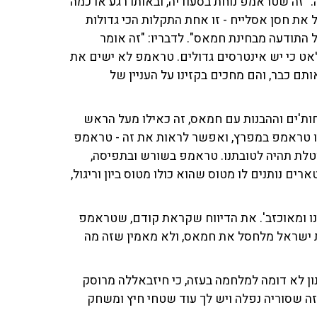
זה שטראמפ נוחת בסעודיה, ובאותו רגע או כמה
ל את חסן אסלייח - זו אחת התקלות הכי גדולות
 התודעה מבחינת חמאס". לדבריו: "זה אומר
לאט כי יש אינטרסים גדולים. טראמפ לא ישים את
ם כבר, והם מחכים בקזינו על העניין של
ת'ים וההבנות עם חמאס, זה כאילו מעל הראש
שיו טראמפ במפרץ, ואפשר לראות את זה - טראמפ
טלת תהיה לטובתנו. טראמפ בשורש ובתפיסה,
ם נותנים לו מטוס שהוא כולו מטוס ביון וריגול,
ותנו ומאוכזב'. את הדיווח שקראת קודם, שטראמפ
ת ישראל מלחסל את חמאס, ולא מאמין שזה מה
ן לא דומה למלחמה בעזה, כי חיזבאללה מרוסק
ינו זה שסוריה נפלה ויש לך עוד שטחי חיץ ומשחק