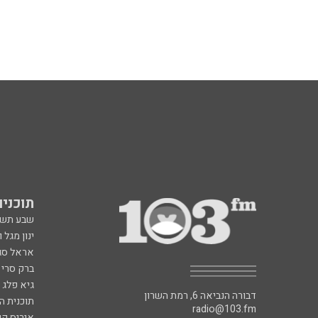
תוכניות fm
שבע תש
ינון מגל 
אראל סג"
ברק סרי 
גיא פלג
דבורה הנביאה 6, רמת השרון
תוכנית ה
radio@103.fm
איריס קו