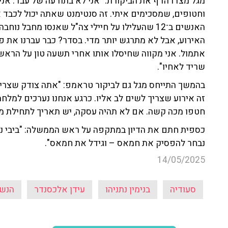
מגל מצדו הדף את הביקורת: "אני לא בתודעה של עבד. אנ
וחטופים, שמסכימים איתי. זה סנטימנט שאתה יכול לכבד או
האנשים ב־12 שהעלילו על חיילי צה"ל שאנסו מחבל
האירוע, אבל לא מתרגש יותר מדי. בסדר? כבר עברנו את פר
אתמול. אני מקווה שחיסלו אותו אחרי תשעה טון על הראש.
שריד לאחיו".
בהמשך התייחס מגל גם לביקור טראמפ: "אתה צודק שצריך
זה אירוע שצריך לשים לב אליו. כרגע אנחנו נערכים למלח
חטפו מכה קשה. אם לא תהיה עסקה, יש תאריך לתחילת מב
כספית חתם את הדיון במתקפה על ראש הממשלה: "ביבי נב
נבחר להפסיק את חמאס – וגידל את חמאס".
14/05/2025
סעודיה
בנימין נתניהו
עידן אלכסנדר
הנש