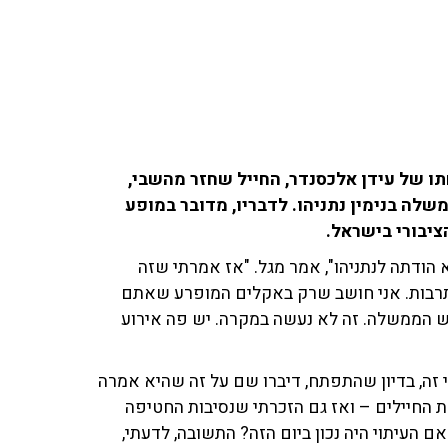
־103fm לשיח סביב משפחתו של עידן אלכסנדר, החייל שחזר מהשבי,
לה בנימין נתניהו. לדבריו, מדובר במופע
ציבורי בישראל.
הודתה לנתניהו", אמר מגל. "אז אמרתי שזה
תרבות. אני חושב שרק באקלים המופרע שאתם
 הממשלה. זה לא נעשה במקרה. יש פה אירוע
זה, בדיון שהתפתח, דיברו שם על זה שהיא אמרה
 החיילים – ואז גם הזכרתי שנסיבות החטיפה
ם העיתוי היה נכון ביום הזה? התשובה, לדעתי,