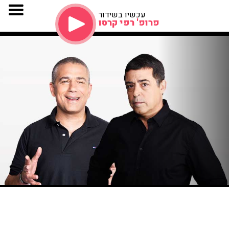
עכשיו בשידור
פרופ' רפי קרסו