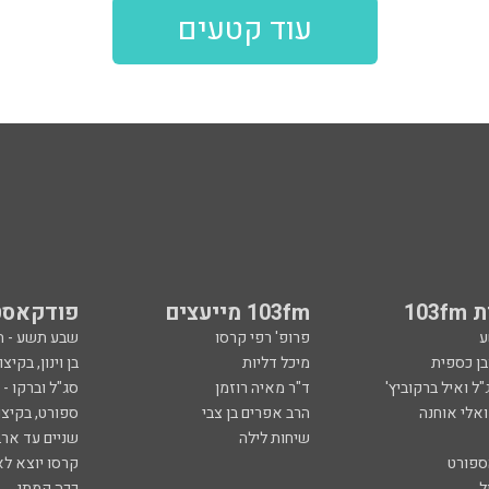
עוד קטעים
103
103fm מייעצים
פודקאסט
ע
פרופ' רפי קרסו
שבע תשע - 
ובן כספית
מיכל דליות
בן וינון, בקיצו
ל ואיל ברקוביץ'
ד"ר מאיה רוזמן
סג"ל וברקו -
ואלי אוחנה
הרב אפרים בן צבי
ספורט, בקיצו
שיחות לילה
שניים עד ארב
ספורט
קרסו יוצא לא
ל
ככה קמתי