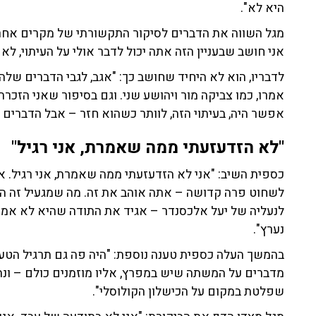
היא לא".
מגל השווה את הדברים לסיקור התקשורתי של מקרים אחר
אני חושב שבעניין הזה אתה יכול לדבר אולי על העיתוי, לא
לדבריו, הוא לא היחיד שחושב כך: "אגב, לגבי הדברים שלה
אמרו, כמו צביקה מור ויהושע שני. וגם בסיפור שאני הזכרת
אפשר היה, בעיתוי הזה, לוותר כשהוא חזר – אבל הדברים ה
"לא הזדעזעתי ממה שאמרת, אני רגיל"
כספית השיב: "אני לא הזדעזעתי ממה שאמרת, אני רגיל. את
לשחוט פרה קדושה – אתה אוהב את זה. מה שמגעיל זה הנסי
לנעליה של יעל אלכסנדר – אגיד את התודה שהיא לא אמרה 
נערץ".
בהמשך העלה כספית טענה נוספת: "היה פה גם תרגיל הטעיה
מדברים על המשתה שיש במפרץ, אליו מוזמנים כולם – ונת
שפלטת במקום על הכישלון הקולוסלי".