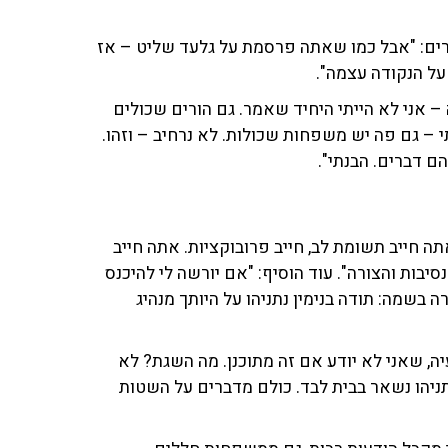
ים: "אבל כמו שאתה פרסמת על גלעד שליט – אז
 על הנקודה עצמה".
 – אני לא הייתי היחיד שאמר. גם הורים שכולים
י – גם פה יש משפחות שכולות. לא נרחיב – וזהו.
ם דברים. הבנתי".
ה חייב תשומת לב, חייב פרובוקציות. אתה חייב
בות והצורה". עוד הוסיף: "אם יורשה לי להיכנס
בשמה: תודה בנימין נתניהו על היותך מנהיג
, שאני לא יודע אם זה מתוכנן. מה השגת? לא
ניהו נשאר בבית לבד. כולם מדברים על השטות