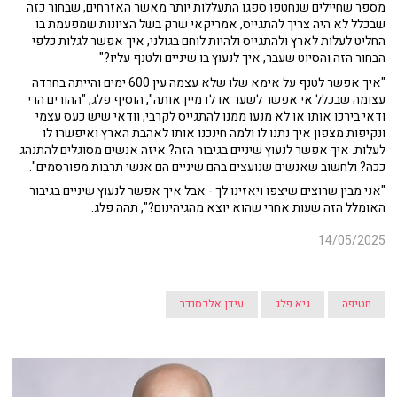
מספר שחיילים שנחטפו ספגו התעללות יותר מאשר האזרחים, שבחור כזה
שבכלל לא היה צריך להתגייס, אמריקאי שרק בשל הציונות שמפעמת בו
החליט לעלות לארץ ולהתגייס ולהיות לוחם בגולני, איך אפשר לגלות כלפי
הבחור הזה והסיוט שעבר, איך לנעוץ בו שיניים ולטנף עליו?"
"איך אפשר לטנף על אימא שלו שלא עצמה עין 600 ימים והייתה בחרדה
עצומה שבכלל אי אפשר לשער או לדמיין אותה", הוסיף פלג, "ההורים הרי
ודאי בירכו אותו או לא מנעו ממנו להתגייס לקרבי, וודאי שיש כעס עצמי
ונקיפות מצפון איך נתנו לו ולמה חינכנו אותו לאהבת הארץ ואיפשרו לו
לעלות. איך אפשר לנעוץ שיניים בגיבור הזה? איזה אנשים מסוגלים להתנהג
ככה? ולחשוב שאנשים שנועצים בהם שיניים הם אנשי תרבות מפורסמים".
"אני מבין שרוצים שיצפו ויאזינו לך - אבל איך אפשר לנעוץ שיניים בגיבור
האומלל הזה שעות אחרי שהוא יוצא מהגיהינום?", תהה פלג.
14/05/2025
חטיפה
גיא פלג
עידן אלכסנדר